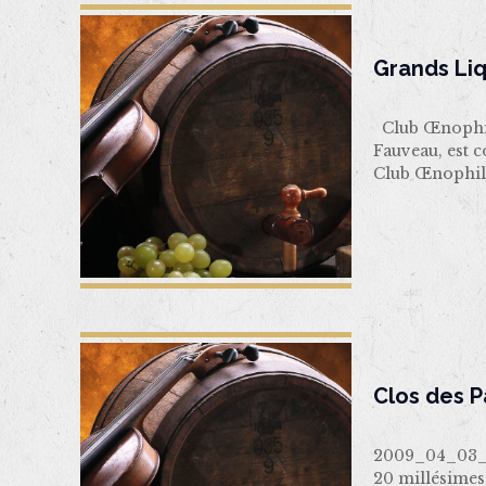
Grands Li
Club Œnophil
Fauveau, est 
Club Œnophile
Clos des 
2009_04_03_C
20 millésimes