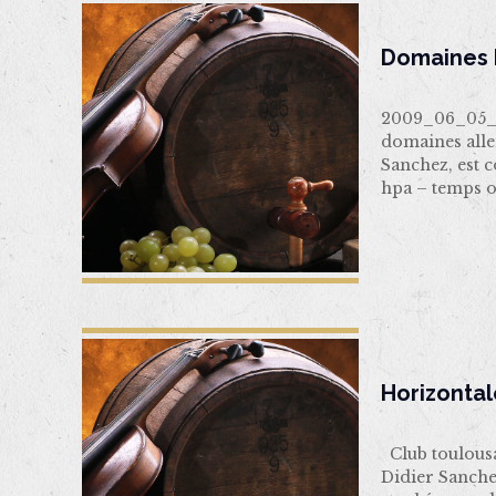
Domaines M
2009_06_05_D
domaines all
Sanchez, est 
hpa – temps 
Horizonta
Club toulous
Didier Sanche