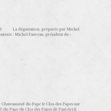
009 La dégustation, préparée par Michel
texte : Michel Fauveau, président du «
hateauneuf-du-Pape le Clos des Papes sur
-du-Pape du Clos des Papes de Paul Avril