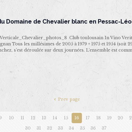
 du Domaine de Chevalier blanc en Pessac-Lé
rticale_Chevalier_photos_8 Club toulousain In Vino Verita
gnan Tous les millésimes de 2005 à 1979 + 1975 et 1954 (so
nchez, s’est déroulée sur deux journées. L’ensemble est com
Prev page
9
10
11
12
13
14
15
16
17
18
19
20
2
30
31
32
33
34
35
36
37