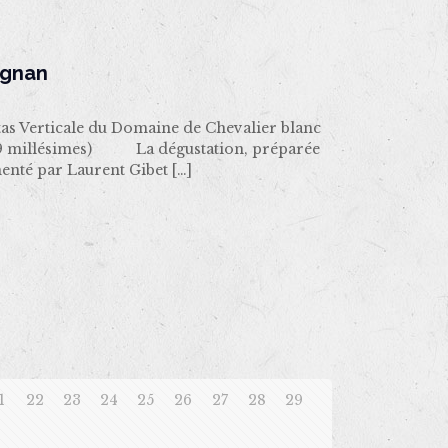
ognan
s Verticale du Domaine de Chevalier blanc
it 29 millésimes) La dégustation, préparée
menté par Laurent Gibet
[…]
1
22
23
24
25
26
27
28
29