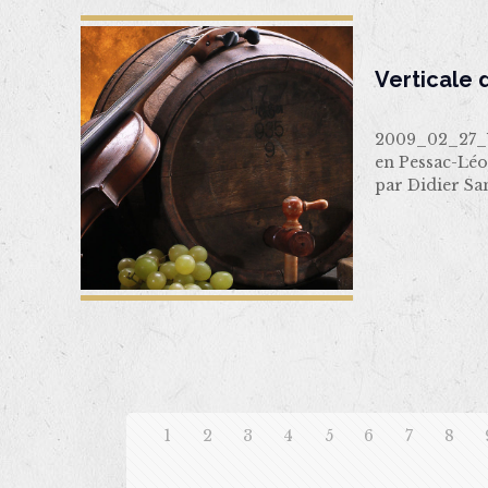
Verticale
2009_02_27_Ve
en Pessac-Léo
par Didier Sa
1
2
3
4
5
6
7
8