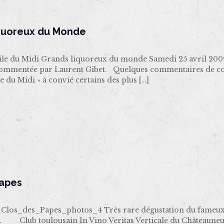
quoreux du Monde
e du Midi Grands liquoreux du monde Samedi 25 avril 2
commentée par Laurent Gibet. Quelques commentaires de con
 du Midi » à convié certains des plus
[…]
Papes
los_des_Papes_photos_4 Très rare dégustation du fameux C
. Club toulousain In Vino Veritas Verticale du Châteauneuf