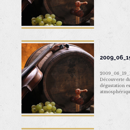
2009_06_1
2009_06_19_R
Découverte d
dégustation e
atmosphérique