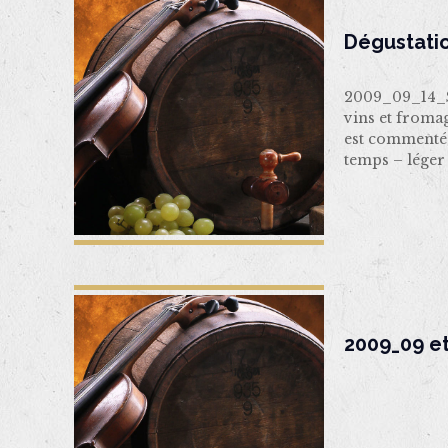
Dégustatio
2009_09_14_S
vins et froma
est commenté
temps – léger 
2009_09 e