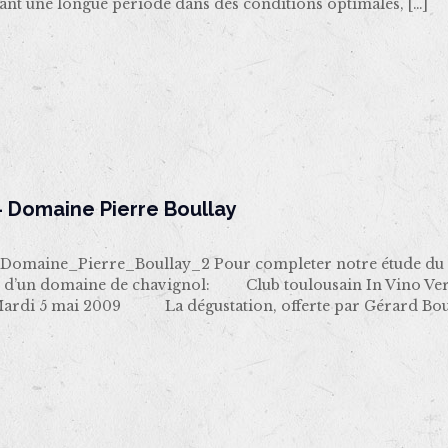
ant une longue période dans des conditions optimales,
[…]
 Domaine Pierre Boullay
omaine_Pierre_Boullay_2 Pour completer notre étude du S
r d’un domaine de chavignol: Club toulousain In Vino Ver
Mardi 5 mai 2009 La dégustation, offerte par Gérard Bou