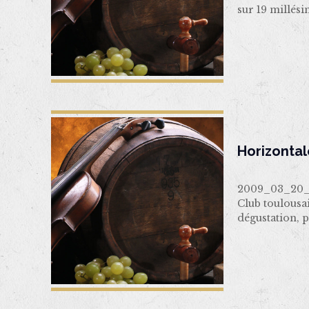
sur 19 millés
Horizonta
2009_03_20_H
Club toulousa
dégustation, 