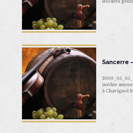
stockées pend
Sancerre –
2009_05_05_D
inédite autou
à Chavignol 