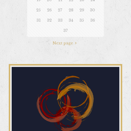
25
26
27
28
29
30
31
32
33
34
35
36
37
Next page