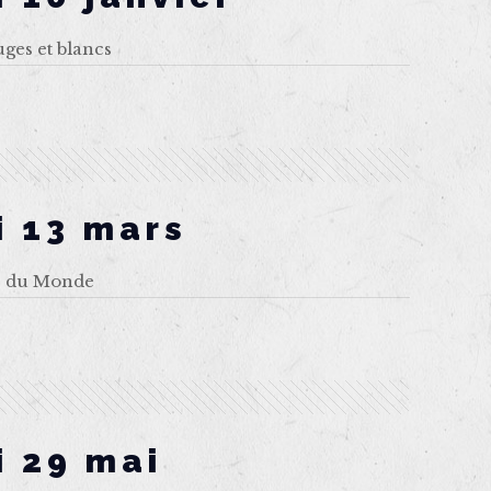
uges et blancs
i 13 mars
s du Monde
i 29 mai