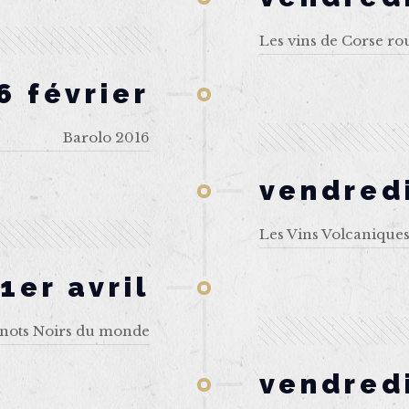
Les vins de Corse ro
6 février
Barolo 2016
vendred
Les Vins Volcanique
1er avril
inots Noirs du monde
vendred