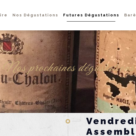
ire
Nos Dégustations
Futures Dégustations
Barè
Nos prochaines dégustations
Vendred
Assembl