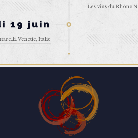
Les vins du Rhône N
i 19 juin
relli, Venetie, Italie