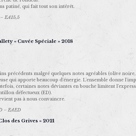
cherche de rondeur.
 patiné, qui fait tout son intérêt.
 – EA15,5
allety « Cuvée Spéciale » 2018
vins précédents malgré quelques notes agréables (olive noire,
veuse qui apporte beaucoup d’énergie. L’ensemble donne l’imp
tefois, certaines notes déviantes en bouche limitent l’express
ntillon défectueux (ED).
rvient pas à nous convaincre.
ED – EAED
los des Grives » 2021