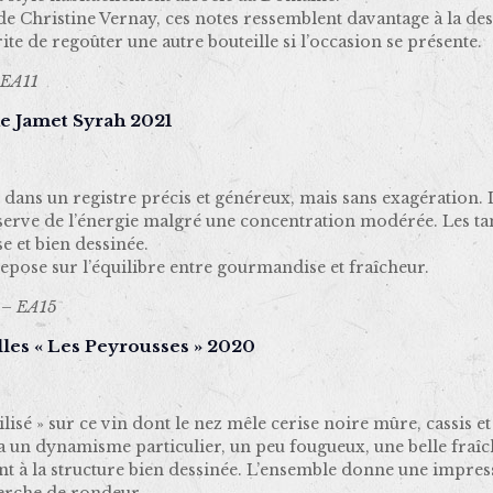
e Christine Vernay, ces notes ressemblent davantage à la desc
e de regoûter une autre bouteille si l’occasion se présente.
 EA11
e Jamet Syrah 2021
 dans un registre précis et généreux, mais sans exagération. L
serve de l’énergie malgré une concentration modérée. Les tan
e et bien dessinée.
pose sur l’équilibre entre gourmandise et fraîcheur.
 – EA15
les « Les Peyrousses » 2020
ilisé » sur ce vin dont le nez mêle cerise noire mûre, cassis e
a un dynamisme particulier, un peu fougueux, une belle fraîc
ent à la structure bien dessinée. L’ensemble donne une impre