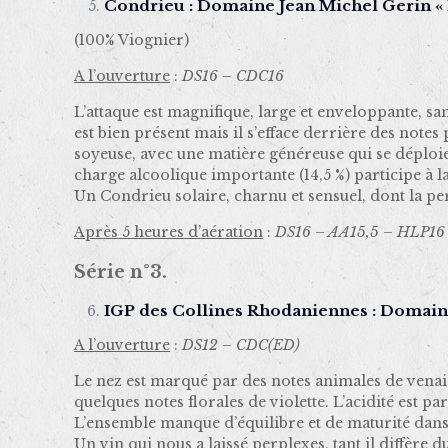
Condrieu : Domaine Jean Michel Gerin « 
(100% Viognier)
A l’ouverture
:
DS16 – CDC16
L’attaque est magnifique, large et enveloppante, sa
est bien présent mais il s’efface derrière des note
soyeuse, avec une matière généreuse qui se déploie 
charge alcoolique importante (14,5 %) participe à la
Un Condrieu solaire, charnu et sensuel, dont la per
Après 5 heures d’aération
:
DS16 – AA15,5 – HLP16
Série n°3.
IGP des Collines Rhodaniennes : Domaine
A l’ouverture
:
DS12 – CDC(ED)
Le nez est marqué par des notes animales de venais
quelques notes florales de violette. L’acidité est p
L’ensemble manque d’équilibre et de maturité dan
Un vin qui nous a laissé perplexes, tant il diffère