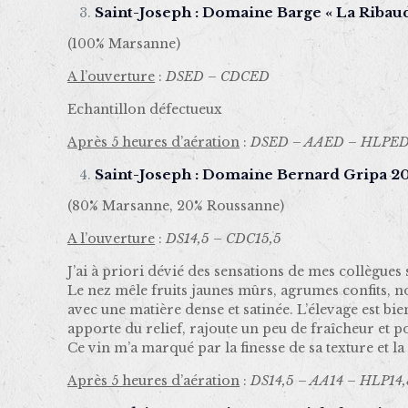
Saint-Joseph : Domaine Barge « La Ribau
(100% Marsanne)
A l’ouverture
:
DSED – CDCED
Echantillon défectueux
Après 5 heures d’aération
:
DSED – AAED – HLPED
Saint-Joseph : Domaine Bernard Gripa 2
(80% Marsanne, 20% Roussanne)
A l’ouverture
:
DS14,5 – CDC15,5
J’ai à priori dévié des sensations de mes collègues
Le nez mêle fruits jaunes mûrs, agrumes confits, no
avec une matière dense et satinée. L’élevage est b
apporte du relief, rajoute un peu de fraîcheur et po
Ce vin m’a marqué par la finesse de sa texture et l
Après 5 heures d’aération
:
DS14,5 – AA14 – HLP14,