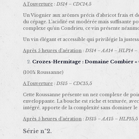
A l’ouverture
:
DS14 – CDC14,5
Un Viognier aux arômes précis d’abricot frais et de
du cépage. L’acidité est modérée mais suffisante p
complexe qu’un Condrieu, ce vin présente néanmoin
Un vin élégant et accessible qui privilégie la justes
Après 5 heures d’aération
:
DS14 – AA14 – HLP14 –
Crozes-Hermitage : Domaine Combier « C
(100% Roussanne)
A l’ouverture
:
DS15 – CDC15,5
Cette Roussanne présente un nez complexe de poire 
enveloppante. La bouche est riche et texturée, avec 
intégré, apporte de la complexité sans dominer le
Après 5 heures d’aération
:
DS15 – AA15 – HLP15,5
Série n°2.