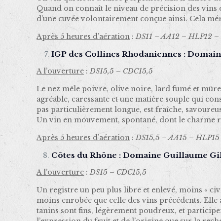
Quand on connaît le niveau de précision des vins d
d’une cuvée volontairement conçue ainsi. Cela mérit
Après 5 heures d’aération
:
DS11 – AA12 – HLP12 –
IGP des Collines Rhodaniennes : Domain
A l’ouverture
:
DS15,5 – CDC15,5
Le nez mêle poivre, olive noire, lard fumé et mûre
agréable, caressante et une matière souple qui con
pas particulièrement longue, est fraîche, savoureus
Un vin en mouvement, spontané, dont le charme re
Après 5 heures d’aération
:
DS15,5 – AA15 – HLP15
Côtes du Rhône : Domaine Guillaume Gil
A l’ouverture
:
DS15 – CDC15,5
Un registre un peu plus libre et enlevé, moins « civ
moins enrobée que celle des vins précédents. Elle 
tanins sont fins, légèrement poudreux, et particip