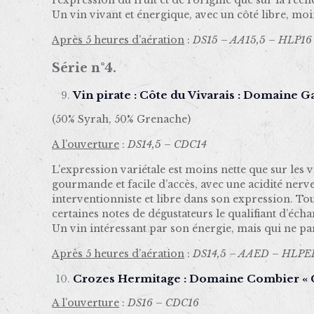
l’expression du fruit et de l’origine que sur la re
Un vin vivant et énergique, avec un côté libre, moins
Après 5 heures d’aération
:
DS15 – AA15,5 – HLP16
Série n°4.
Vin pirate : Côte du Vivarais : Domaine G
(50% Syrah, 50% Grenache)
A l’ouverture
:
DS14,5 – CDC14
L’expression variétale est moins nette que sur les 
gourmande et facile d’accès, avec une acidité ner
interventionniste et libre dans son expression. Tou
certaines notes de dégustateurs le qualifiant d’écha
Un vin intéressant par son énergie, mais qui ne pa
Après 5 heures d’aération
:
DS14,5 – AAED – HLP
Crozes Hermitage : Domaine Combier « C
A l’ouverture
:
DS16 – CDC16