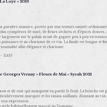
La Loye » 2019
ns paraître massive, portée par une texture satinée séduisant
s plus complexes de miel, de fleurs séchées et d’épices douces,
largement sur le palais avant de gagner peu à peu en tension 
 puissance et au charisme de ce vin. La finale est longue et fi
sonnalité allie élégance et charisme.
 – EA15
 Georges Vernay « Fleurs de Mai » Syrah 2021
on et de cuir qui masquent en partie le fruit. La bouche est 
articulièrement marquée et les tanins saillants, donnant au vin 
s son expression.
 du style habituellement associé au Domaine.