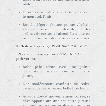
mate.
Le nez est simple sur la cerise à l’alcool,
le menthol, l’anis.
Bouche légère, fruitée, pointe végétale
avec un manque d’intensité, et des
arômes de cerises à l’alcool. La finale est
un peu dure sur des tanins accrocheurs.
3.
Château Lagrange 1998.
DS16 Prix : 23 €
65% cabernet sauvignon/28% Merlot/7% de
petit verdot.
Robe pâle, terne avec une pointe
d’évolution. Bizarre pour un vin si
jeune.
Nez modérément confituré de cèdre,
cassis et de terre, cerise, belle fraîcheur.
Attaque douce, moyennement corsée, se
développant sur une structure juteuse
et plutôt grasse qui évolue sur un très