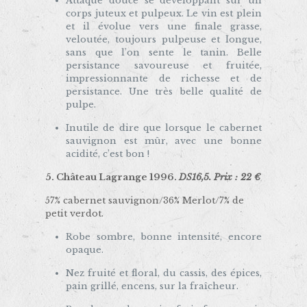
Attaque douce se développant sur un
corps juteux et pulpeux. Le vin est plein
et il évolue vers une finale grasse,
veloutée, toujours pulpeuse et longue,
sans que l’on sente le tanin. Belle
persistance savoureuse et fruitée,
impressionnante de richesse et de
persistance. Une très belle qualité de
pulpe.
Inutile de dire que lorsque le cabernet
sauvignon est mûr, avec une bonne
acidité, c’est bon !
5.
Château Lagrange 1996.
DS16,5. Prix : 22 €
57% cabernet sauvignon/36% Merlot/7% de
petit verdot.
Robe sombre, bonne intensité, encore
opaque.
Nez fruité et floral, du cassis, des épices,
pain grillé, encens, sur la fraîcheur.