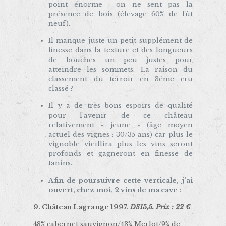
point énorme : on ne sent pas la
présence de bois (élevage 60% de fût
neuf).
Il manque juste un petit supplément de
finesse dans la texture et des longueurs
de bouches un peu justes pour
atteindre les sommets. La raison du
classement du terroir en 3éme cru
classé ?
Il y a de très bons espoirs de qualité
pour l’avenir de ce château
relativement « jeune » (âge moyen
actuel des vignes : 30/35 ans) car plus le
vignoble vieillira plus les vins seront
profonds et gagneront en finesse de
tanins.
Afin de poursuivre cette verticale, j’ai
ouvert, chez moi, 2 vins de ma cave :
9.
Château Lagrange 1997.
DS15,5. Prix : 22 €
48% cabernet sauvignon/43% Merlot/9% de