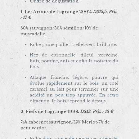
Ordre de dégustation :
1.
Les Arums de Lagrange 2002.
DS13,5. Prix
: 17 €
60% sauvignon/30% sémillon/10% de
muscadelle.
Robe jaune paille à reflet vert, brillante.
Nez de citronnelle, tilleul, verveine,
buis, pomme, anis et enfin la noisette du
bois.
Attaque franche, légère, pauvre qui
évolue rapidement sur le bois, un côté
caramel au lait pour terminer sur une
acidité un peu trop appuyée. En rétro
olfaction, le bois reprend le dessus.
2.
Fiefs de Lagrange
1998
. DS13. Prix : 13 €
74% cabernet sauvignon/19% Merlot/7% de
petit verdot.
Robe d’un rouge de moyenne intensité,