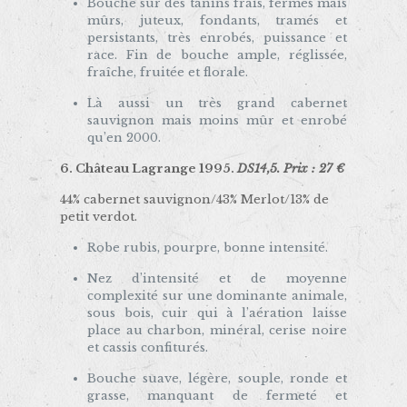
Bouche sur des tanins frais, fermes mais
mûrs, juteux, fondants, tramés et
persistants, très enrobés, puissance et
race. Fin de bouche ample, réglissée,
fraîche, fruitée et florale.
Là aussi un très grand cabernet
sauvignon mais moins mûr et enrobé
qu’en 2000.
6.
Château Lagrange 1995.
DS14,5. Prix : 27 €
44% cabernet sauvignon/43% Merlot/13% de
petit verdot.
Robe rubis, pourpre, bonne intensité.
Nez d’intensité et de moyenne
complexité sur une dominante animale,
sous bois, cuir qui à l’aération laisse
place au charbon, minéral, cerise noire
et cassis confiturés.
Bouche suave, légère, souple, ronde et
grasse, manquant de fermeté et