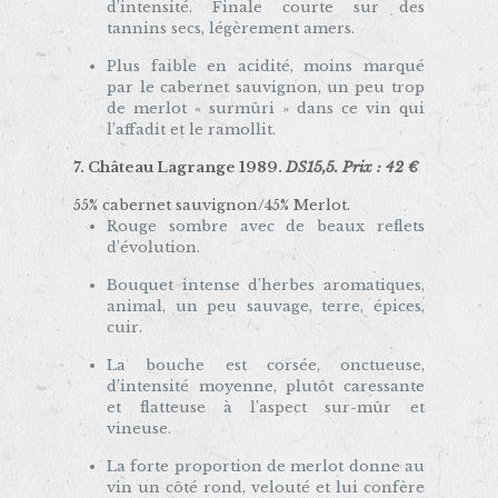
d’intensité. Finale courte sur des
tannins secs, légèrement amers.
Plus faible en acidité, moins marqué
par le cabernet sauvignon, un peu trop
de merlot « surmûri » dans ce vin qui
l’affadit et le ramollit.
7.
Château Lagrange 1989.
DS15,5. Prix : 42 €
55% cabernet sauvignon/45% Merlot.
Rouge sombre avec de beaux reflets
d’évolution.
Bouquet intense d’herbes aromatiques,
animal, un peu sauvage, terre, épices,
cuir.
La bouche est corsée, onctueuse,
d’intensité moyenne, plutôt caressante
et flatteuse à l’aspect sur-mûr et
vineuse.
La forte proportion de merlot donne au
vin un côté rond, velouté et lui confère