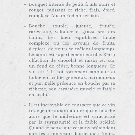
Bouquet intense de petits fruits noirs et
rouges, puissant et riche, frais, épicé,
complexe. Aucune odeur tertiaire…
Bouche souple, juteuse, fruitée,
caressante, veloutée et grasse sur des
tanins très bien équilibrés, finale
complexe ou les saveurs de fruits,
d’épices, de fleurs se mêlent longtemps.
Le tanin est superbement enrobé. Rétro
olfaction de chocolat et raisin sec sur
un fond de cèdre, bonne longueur. Ce
vin est à la foi fortement tannique et
faible en acidité, généreux, harmonieux
et pur. Belle présence en bouche par sa
richesse, son caractère musclé et faible
en acidité.
Il est incroyable de constater que ce vin
reste jeune autant au nez qu’en bouche
alors que le millésime est caractérisé
par la surmaturité et la faible acidité.
Quand je pense que certains prétendent
que les « nouveaux bordeaux » (mûrs,