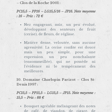
– Clos de la Roche 2001 :
PC15,5 – PP16 – LG15,5/16 – JP16. Note moyenne
: 16 – Prix : 72 €
Nez engageant, mûr, un peu évolué,
développant des senteurs de fruit
(cerise), de fleurs, de réglisse.
Matière dense, veloutée, sans aucune
agressivité. La cerise confite est douce
mais un peu simple, pour une
expression un peu nonchalante
(ensommeillée), qui ne possède ni
l’évidence ni le tempérament des
meilleures.
10
. Domaine Charlopin Parizot – Clos St-
Denis 1997 :
PC15,5 – PP15,5 – LG15,5 – JP15. Note moyenne :
15,5 – Prix : 88 €
Bouquet agréable mélangeant des notes
de café, de viandox, de cigare, de