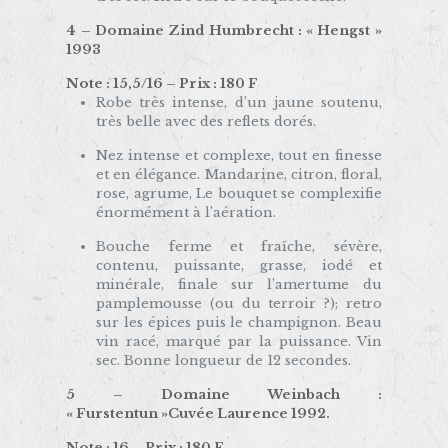
4 – Domaine Zind Humbrecht : « Hengst »
1993
Note : 15,5/16 – Prix : 180 F
Robe très intense, d’un jaune soutenu,
très belle avec des reflets dorés.
Nez intense et complexe, tout en finesse
et en élégance. Mandarine, citron, floral,
rose, agrume, Le bouquet se complexifie
énormément à l’aération.
Bouche ferme et fraîche, sévère,
contenu, puissante, grasse, iodé et
minérale, finale sur l’amertume du
pamplemousse (ou du terroir ?); retro
sur les épices puis le champignon. Beau
vin racé, marqué par la puissance. Vin
sec. Bonne longueur de 12 secondes.
5 – Domaine Weinbach :
« Furstentun »Cuvée Laurence 1992.
Note : 16 – Prix : 180 F