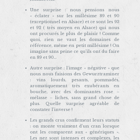
Une surprise : nous pensions nous
« éclater » sur les millésime 89 et 90
(exceptionnel en Alsace) et ce sont les 93
et 92 ( très moyen en Alsace) qui nous
ont procurés le plus de plaisir ! Comme
quoi, rien ne vaut les domaines de
référence, même en petit millésime ! On
imagine sans peine ce qu’ils ont du faire
en 89 et 90…
Autre surprise : l’image « négative » que
nous nous faisions des Gewurztraminer
: vins lourds, pesants, pommadés,
aromatiquement très exubérants en
bouche, avec des dominantes rose –
mélasse – liches, sans grand chose de
plus. Quelle surprise agréable de
constater l’inverse !
Les grands crus confirment leurs statuts
: on monte vraiment d’un cran lorsque
ont les comparent aux « génériques ».
Les nez sont intenses et complexes, les