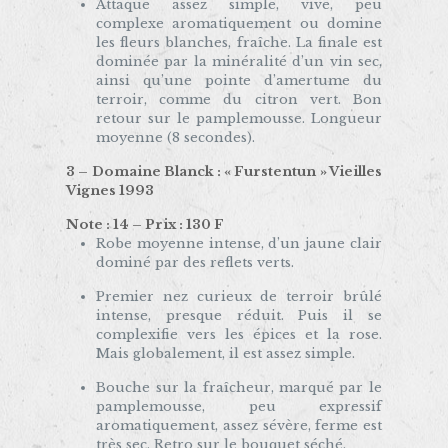
Attaque assez simple, vive, peu
complexe aromatiquement ou domine
les fleurs blanches, fraîche. La finale est
dominée par la minéralité d’un vin sec,
ainsi qu’une pointe d’amertume du
terroir, comme du citron vert. Bon
retour sur le pamplemousse. Longueur
moyenne (8 secondes).
3 – Domaine Blanck : « Furstentun » Vieilles
Vignes 1993
Note : 14 – Prix : 130 F
Robe moyenne intense, d’un jaune clair
dominé par des reflets verts.
Premier nez curieux de terroir brûlé
intense, presque réduit. Puis il se
complexifie vers les épices et la rose.
Mais globalement, il est assez simple.
Bouche sur la fraîcheur, marqué par le
pamplemousse, peu expressif
aromatiquement, assez sévère, ferme est
très sec. Retro sur le bouquet séché.