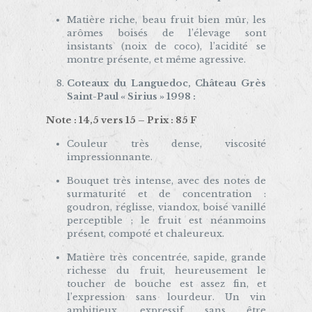
Matière riche, beau fruit bien mûr, les
arômes boisés de l’élevage sont
insistants (noix de coco), l’acidité se
montre présente, et même agressive.
Coteaux du Languedoc, Château Grès
Saint-Paul « Sirius » 1998 :
Note : 14,5 vers 15 – Prix : 85 F
Couleur très dense, viscosité
impressionnante.
Bouquet très intense, avec des notes de
surmaturité et de concentration :
goudron, réglisse, viandox, boisé vanillé
perceptible ; le fruit est néanmoins
présent, compoté et chaleureux.
Matière très concentrée, sapide, grande
richesse du fruit, heureusement le
toucher de bouche est assez fin, et
l’expression sans lourdeur. Un vin
ambitieux, expressif sans être