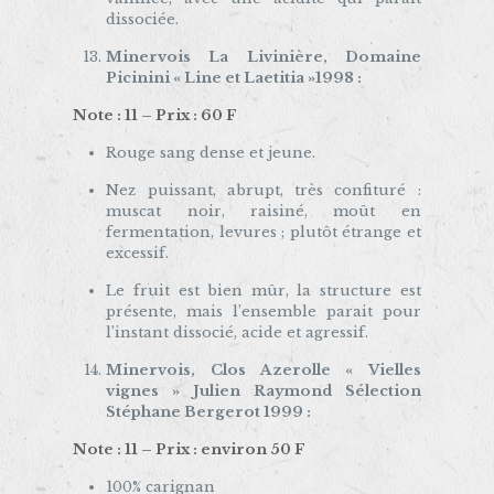
dissociée.
Minervois La Livinière, Domaine
Picinini « Line et Laetitia »1998 :
Note : 11 – Prix : 60 F
Rouge sang dense et jeune.
Nez puissant, abrupt, très confituré :
muscat noir, raisiné, moût en
fermentation, levures ; plutôt étrange et
excessif.
Le fruit est bien mûr, la structure est
présente, mais l’ensemble parait pour
l’instant dissocié, acide et agressif.
Minervois, Clos Azerolle « Vielles
vignes » Julien Raymond Sélection
Stéphane Bergerot 1999 :
Note : 11 – Prix : environ 50 F
100% carignan