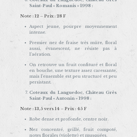
Saint-Paul « Romanis » 1998 :
Note : 12 – Prix : 28 F
Aspect jeune, pourpre moyennement
intense.
Premier nez de fraise très mûre, floral
aussi, évanescent, ne résiste pas à
l’aération.
On retrouve un fruit confituré et floral
en bouche, une texture assez caressante,
mais l’ensemble est peu structuré et peu
persistant.
Coteaux du Languedoc, Château Grès
Saint-Paul « Antonin » 1998 :
Note : 13,5 vers 14 – Prix : 45 F
Robe dense et profonde, centre noir.
Nez concentré, grillé, fruit compoté,
notes florales (violette) et musquées.