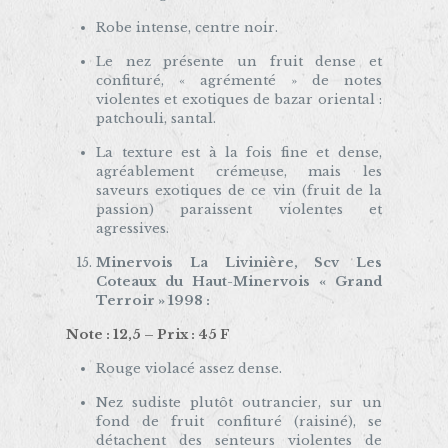
Robe intense, centre noir.
Le nez présente un fruit dense et
confituré, « agrémenté » de notes
violentes et exotiques de bazar oriental :
patchouli, santal.
La texture est à la fois fine et dense,
agréablement crémeuse, mais les
saveurs exotiques de ce vin (fruit de la
passion) paraissent violentes et
agressives.
Minervois La Livinière, Scv Les
Coteaux du Haut-Minervois « Grand
Terroir » 1998 :
Note : 12,5 – Prix : 45 F
Rouge violacé assez dense.
Nez sudiste plutôt outrancier, sur un
fond de fruit confituré (raisiné), se
détachent des senteurs violentes de