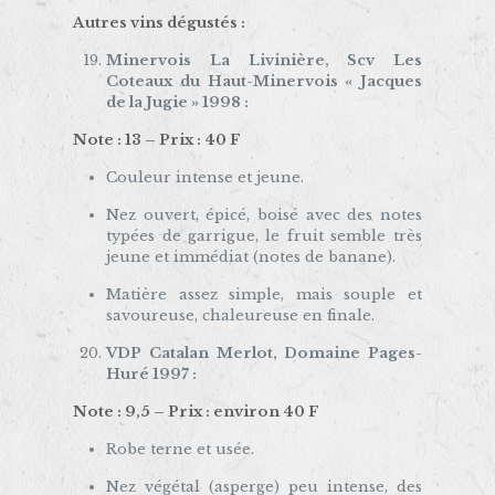
Autres vins dégustés :
Minervois La Livinière, Scv Les
Coteaux du Haut-Minervois « Jacques
de la Jugie » 1998 :
Note : 13 – Prix : 40 F
Couleur intense et jeune.
Nez ouvert, épicé, boisé avec des notes
typées de garrigue, le fruit semble très
jeune et immédiat (notes de banane).
Matière assez simple, mais souple et
savoureuse, chaleureuse en finale.
VDP Catalan Merlot, Domaine Pages-
Huré 1997 :
Note : 9,5 – Prix : environ 40 F
Robe terne et usée.
Nez végétal (asperge) peu intense, des