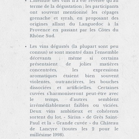
L’identité des vins n’a été révélée qu’au
terme de la dégustation ; les participants
ont souvent mentionné les cépages
grenache et syrah, en proposant des
origines allant du Languedoc à la
Provence en passant par les Côtes du
Rhône Sud.
Les vins dégustés (la plupart sont peu
connus) se sont montré dans l’ensemble
décevants ; même si certains
présentaient de jolies matières
concentrées, les expressions
aromatiques étaient bien souvent
violentes, outrancières, les bouches
dissociées et artificielles. Certaines
cuvées s’harmoniseront peut-être avec
le temps, d’autres semblent
irrémédiablement faibles ou viciées.
Deux vins ambitieux et cohérents
sortent du lot, « Sirius » de Grès Saint-
Paul et la « Grande cuvée » du Château
de Lancyre (toutes les 2 pour le
millésime 1998).