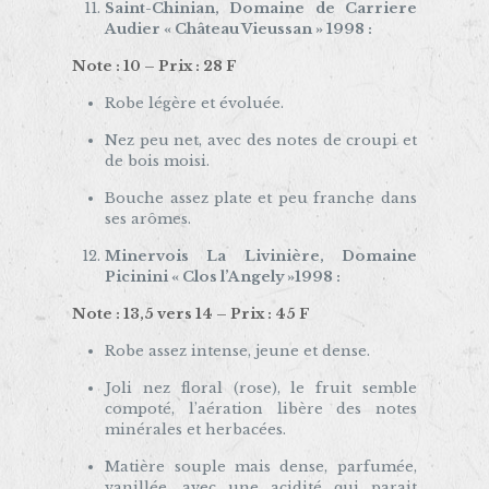
Saint-Chinian, Domaine de Carriere
Audier « Château Vieussan » 1998 :
Note : 10 – Prix : 28 F
Robe légère et évoluée.
Nez peu net, avec des notes de croupi et
de bois moisi.
Bouche assez plate et peu franche dans
ses arômes.
Minervois La Livinière, Domaine
Picinini « Clos l’Angely »1998 :
Note : 13,5 vers 14 – Prix : 45 F
Robe assez intense, jeune et dense.
Joli nez floral (rose), le fruit semble
compoté, l’aération libère des notes
minérales et herbacées.
Matière souple mais dense, parfumée,
vanillée, avec une acidité qui parait