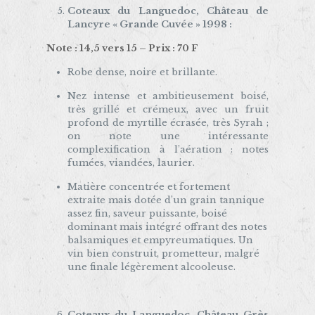
Coteaux du Languedoc, Château de
Lancyre « Grande Cuvée » 1998 :
Note : 14,5 vers 15 – Prix : 70 F
Robe dense, noire et brillante.
Nez intense et ambitieusement boisé,
très grillé et crémeux, avec un fruit
profond de myrtille écrasée, très Syrah ;
on note une intéressante
complexification à l’aération : notes
fumées, viandées, laurier.
Matière concentrée et fortement
extraite mais dotée d’un grain tannique
assez fin, saveur puissante, boisé
dominant mais intégré offrant des notes
balsamiques et empyreumatiques. Un
vin bien construit, prometteur, malgré
une finale légèrement alcooleuse.
Coteaux du Languedoc, Château Grès