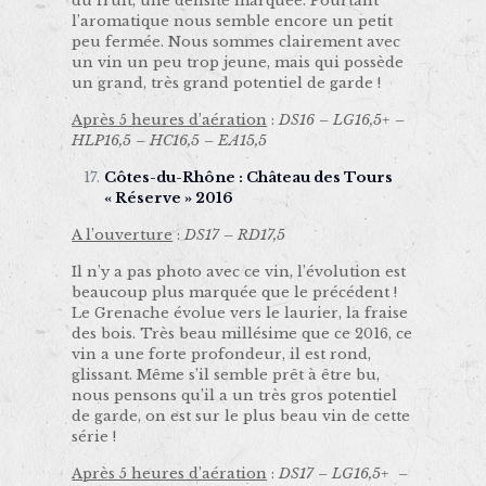
du fruit, une densité marquée. Pourtant
l’aromatique nous semble encore un petit
peu fermée. Nous sommes clairement avec
un vin un peu trop jeune, mais qui possède
un grand, très grand potentiel de garde !
Après 5 heures d’aération
:
DS16 – LG16,5+ –
HLP16,5 – HC16,5 – EA15,5
Côtes-du-Rhône : Château des Tours
« Réserve » 2016
A l’ouverture
:
DS17 – RD17,5
Il n’y a pas photo avec ce vin, l’évolution est
beaucoup plus marquée que le précédent !
Le Grenache évolue vers le laurier, la fraise
des bois. Très beau millésime que ce 2016, ce
vin a une forte profondeur, il est rond,
glissant. Même s’il semble prêt à être bu,
nous pensons qu’il a un très gros potentiel
de garde, on est sur le plus beau vin de cette
série !
Après 5 heures d’aération
:
DS17 – LG16,5+ –