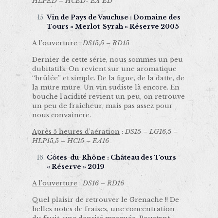
HLPED – HCED- EA ED
Vin de Pays de Vaucluse : Domaine des
Tours « Merlot-Syrah » Réserve 2005
A l’ouverture
:
DS15,5 – RD15
Dernier de cette série, nous sommes un peu
dubitatifs. On revient sur une aromatique
“brûlée” et simple. De la figue, de la datte, de
la mûre mûre. Un vin sudiste là encore. En
bouche l’acidité revient un peu, on retrouve
un peu de fraîcheur, mais pas assez pour
nous convaincre.
Après 5 heures d’aération
:
DS15 – LG16,5 –
HLP15,5 – HC15 – EA16
Côtes-du-Rhône : Château des Tours
« Réserve » 2019
A l’ouverture
:
DS16 – RD16
Quel plaisir de retrouver le Grenache !! De
belles notes de fraises, une concentration