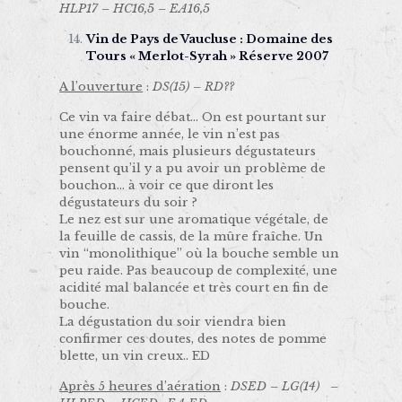
HLP17 – HC16,5 – EA16,5
Vin de Pays de Vaucluse : Domaine des
Tours « Merlot-Syrah » Réserve 2007
A l’ouverture
:
DS(15) – RD??
Ce vin va faire débat… On est pourtant sur
une énorme année, le vin n’est pas
bouchonné, mais plusieurs dégustateurs
pensent qu’il y a pu avoir un problème de
bouchon… à voir ce que diront les
dégustateurs du soir ?
Le nez est sur une aromatique végétale, de
la feuille de cassis, de la mûre fraîche. Un
vin “monolithique” où la bouche semble un
peu raide. Pas beaucoup de complexité, une
acidité mal balancée et très court en fin de
bouche.
La dégustation du soir viendra bien
confirmer ces doutes, des notes de pomme
blette, un vin creux.. ED
Après 5 heures d’aération
:
DSED – LG(14) –