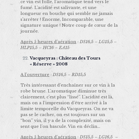
ce vin est folle, l’aromatique tend vers le
fumé. L’acidité est salivante, et une
longueur en bouche qui semble ne jamais
s’arrêter ! Énorme, Incomparable, une
signature unique ! Notre coup de cœur de la
journée.
Après 5 heures d’aération
:
DS16,5 – LG15,5 –
HLP15,5 – HC16 – EA15
Vacqueyras : Château des Tours
« Réserve » 2008
A l’ouverture
:
DS16,5 – RD15,5
Très intéressant d’enchaîner sur ce vin à la
robe brune. L’aromatique diminue très
clairement, c’est plus “lissé”. L’acidité est là,
mais on a l’impression d’être arrivé à la
limite temporelle du Vacqueyras. On ne va
pas se le cacher, on est toujours sur un
“bon” vin, il y a de la complexité, mais on
sent que l’on bascule. Vin en déclin…
Après 5 heures d’aération
:
DS15,5 – LG16,5 –