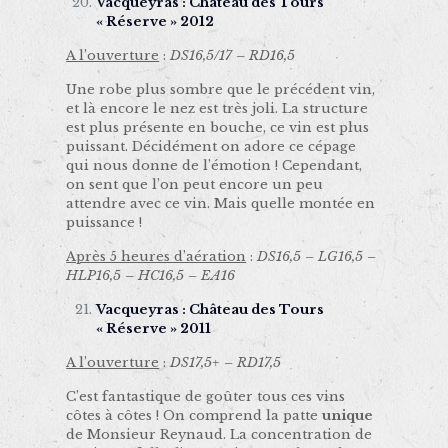
Vacqueyras : Château des Tours
« Réserve » 2012
A l’ouverture
:
DS16,5/17 – RD16,5
Une robe plus sombre que le précédent vin,
et là encore le nez est très joli. La structure
est plus présente en bouche, ce vin est plus
puissant. Décidément on adore ce cépage
qui nous donne de l’émotion ! Cependant,
on sent que l’on peut encore un peu
attendre avec ce vin. Mais quelle montée en
puissance !
Après 5 heures d’aération
:
DS16,5 – LG16,5 –
HLP16,5 – HC16,5 – EA16
Vacqueyras : Château des Tours
« Réserve » 2011
A l’ouverture
:
DS17,5+ – RD17,5
C’est fantastique de goûter tous ces vins
côtes à côtes ! On comprend la patte
unique
de Monsieur Reynaud. La concentration de