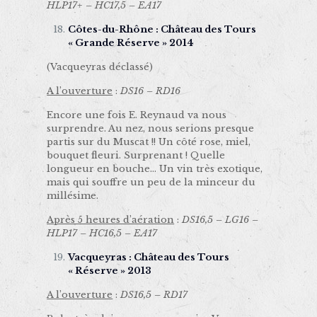
HLP17+ – HC17,5 – EA17
Côtes-du-Rhône : Château des Tours
« Grande Réserve » 2014
(Vacqueyras déclassé)
A l’ouverture
:
DS16 – RD16
Encore une fois E. Reynaud va nous
surprendre. Au nez, nous serions presque
partis sur du Muscat !! Un côté rose, miel,
bouquet fleuri. Surprenant ! Quelle
longueur en bouche… Un vin très exotique,
mais qui souffre un peu de la minceur du
millésime.
Après 5 heures d’aération
:
DS16,5 – LG16 –
HLP17 – HC16,5 – EA17
Vacqueyras : Château des Tours
« Réserve » 2013
A l’ouverture
:
DS16,5 – RD17