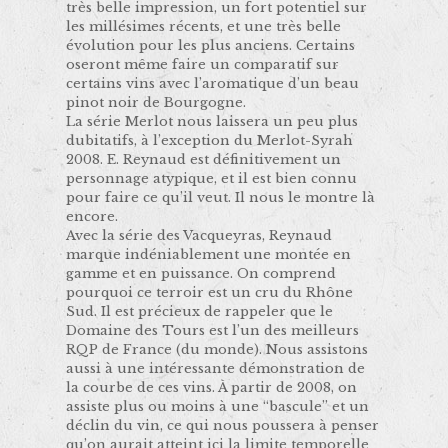
très belle impression, un fort potentiel sur
les millésimes récents, et une très belle
évolution pour les plus anciens. Certains
oseront même faire un comparatif sur
certains vins avec l’aromatique d’un beau
pinot noir de Bourgogne.
La série Merlot nous laissera un peu plus
dubitatifs, à l’exception du Merlot-Syrah
2008. E. Reynaud est définitivement un
personnage atypique, et il est bien connu
pour faire ce qu’il veut. Il nous le montre là
encore.
Avec la série des Vacqueyras, Reynaud
marque indéniablement une montée en
gamme et en puissance. On comprend
pourquoi ce terroir est un cru du Rhône
Sud. Il est précieux de rappeler que le
Domaine des Tours est l’un des meilleurs
RQP de France (du monde). Nous assistons
aussi à une intéressante démonstration de
la courbe de ces vins. À partir de 2008, on
assiste plus ou moins à une “bascule” et un
déclin du vin, ce qui nous poussera à penser
qu’on aurait atteint ici la limite temporelle