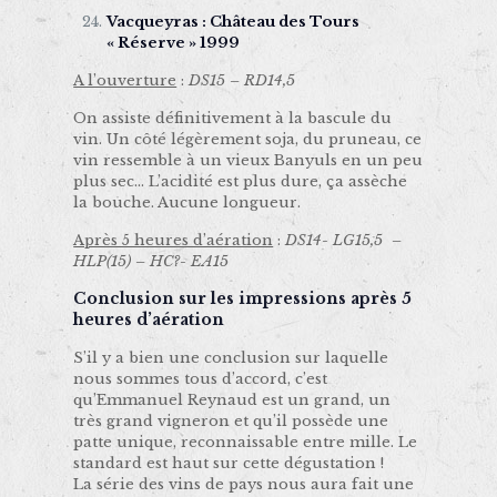
Vacqueyras : Château des Tours
« Réserve » 1999
A l’ouverture
:
DS15 – RD14,5
On assiste définitivement à la bascule du
vin. Un côté légèrement soja, du pruneau, ce
vin ressemble à un vieux Banyuls en un peu
plus sec… L’acidité est plus dure, ça assèche
la bouche. Aucune longueur.
Après 5 heures d’aération
:
DS14- LG15,5 –
HLP(15) – HC?- EA15
Conclusion sur les impressions après 5
heures d’aération
S’il y a bien une conclusion sur laquelle
nous sommes tous d’accord, c’est
qu’Emmanuel Reynaud est un grand, un
très grand vigneron et qu’il possède une
patte unique, reconnaissable entre mille. Le
standard est haut sur cette dégustation !
La série des vins de pays nous aura fait une