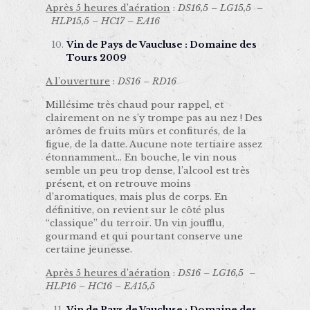
Après 5 heures d’aération
:
DS16,5 – LG15,5 –
HLP15,5 – HC17 – EA16
Vin de Pays de Vaucluse : Domaine des
Tours 2009
A l’ouverture
:
DS16 – RD16
Millésime très chaud pour rappel, et
clairement on ne s’y trompe pas au nez ! Des
arômes de fruits mûrs et confiturés, de la
figue, de la datte. Aucune note tertiaire assez
étonnamment… En bouche, le vin nous
semble un peu trop dense, l’alcool est très
présent, et on retrouve moins
d’aromatiques, mais plus de corps. En
définitive, on revient sur le côté plus
“classique” du terroir. Un vin joufflu,
gourmand et qui pourtant conserve une
certaine jeunesse.
Après 5 heures d’aération
:
DS16 – LG16,5 –
HLP16 – HC16 – EA15,5
Vin de Pays de Vaucluse : Domaine des