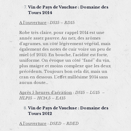
Vin de Pays de Vaucluse : Domaine des
Tours 2014
A l’ouverture
:
DS15 – RD15
Robe très claire, pour rappel 2014 est une
année assez pauvre. Au nez, des arômes
d’agrumes, un côté légèrement végétal, mais
également des notes de cuir voire un peu de
miel (cf 2015). En bouche, l’acidité est forte,
uniforme. On évoque un côté “fané” du vin,
plus maigre et moins complexe que les deux
précédents. Toujours bon cela dit, mais un
cran en dessous. L’effet millésime 2014 sans
aucun doute…
Après 5 heures d’aération
:
DS15 – LG15 –
HLP15 – HC14,5 – EA15
Vin de Pays de Vaucluse : Domaine des
Tours 2012
A l’ouverture
:
DSED – RDED