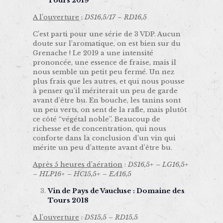
Tours 2019
A l’ouverture
:
DS16,5/17 – RD16,5
C’est parti pour une série de 3 VDP. Aucun
doute sur l’aromatique, on est bien sur du
Grenache ! Le 2019 a une intensité
prononcée, une essence de fraise, mais il
nous semble un petit peu fermé. Un nez
plus frais que les autres, et qui nous pousse
à penser qu’il mériterait un peu de garde
avant d’être bu. En bouche, les tanins sont
un peu verts, on sent de la rafle, mais plutôt
ce côté “végétal noble”. Beaucoup de
richesse et de concentration, qui nous
conforte dans la conclusion d’un vin qui
mérite un peu d’attente avant d’être bu.
Après 5 heures d’aération
:
DS16,5+ – LG16,5+
– HLP16+ – HC15,5+ – EA16,5
Vin de Pays de Vaucluse : Domaine des
Tours 2018
A l’ouverture
:
DS15,5 – RD15,5