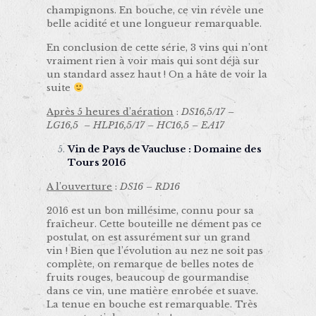
champignons. En bouche, ce vin révèle une
belle acidité et une longueur remarquable.
En conclusion de cette série, 3 vins qui n’ont
vraiment rien à voir mais qui sont déjà sur
un standard assez haut ! On a hâte de voir la
suite
Après 5 heures d’aération
:
DS16,5/17 –
LG16,5 – HLP16,5/17 – HC16,5 – EA17
Vin de Pays de Vaucluse : Domaine des
Tours 2016
A l’ouverture
:
DS16 – RD16
2016 est un bon millésime, connu pour sa
fraîcheur. Cette bouteille ne dément pas ce
postulat, on est assurément sur un grand
vin ! Bien que l’évolution au nez ne soit pas
complète, on remarque de belles notes de
fruits rouges, beaucoup de gourmandise
dans ce vin, une matière enrobée et suave.
La tenue en bouche est remarquable. Très