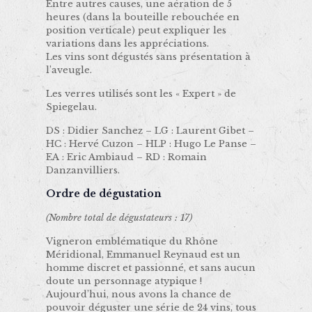
Entre autres causes, une aération de 5
heures (dans la bouteille rebouchée en
position verticale) peut expliquer les
variations dans les appréciations.
Les vins sont dégustés sans présentation à
l’aveugle.
Les verres utilisés sont les « Expert » de
Spiegelau.
DS : Didier Sanchez – LG : Laurent Gibet –
HC : Hervé Cuzon – HLP : Hugo Le Panse –
EA : Eric Ambiaud – RD : Romain
Danzanvilliers.
Ordre de dégustation
(Nombre total de dégustateurs : 17)
Vigneron emblématique du Rhône
Méridional, Emmanuel Reynaud est un
homme discret et passionné, et sans aucun
doute un personnage atypique !
Aujourd’hui, nous avons la chance de
pouvoir déguster une série de 24 vins, tous