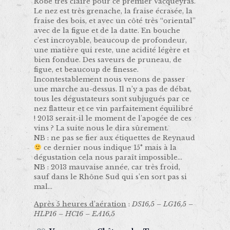
Robe très claire pour ce premier Vacqueyras.
Le nez est très grenache, la fraise écrasée, la
fraise des bois, et avec un côté très “oriental”
avec de la figue et de la datte. En bouche
c’est incroyable, beaucoup de profondeur,
une matière qui reste, une acidité légère et
bien fondue. Des saveurs de pruneau, de
figue, et beaucoup de finesse.
Incontestablement nous venons de passer
une marche au-dessus. Il n’y a pas de débat,
tous les dégustateurs sont subjugués par ce
nez flatteur et ce vin parfaitement équilibré
! 2013 serait-il le moment de l’apogée de ces
vins ? La suite nous le dira sûrement.
NB : ne pas se fier aux étiquettes de Reynaud
ce dernier nous indique 15° mais à la
dégustation cela nous paraît impossible…
NB : 2013 mauvaise année, car très froid,
sauf dans le Rhône Sud qui s’en sort pas si
mal…
Après 5 heures d’aération
:
DS16,5 – LG16,5 –
HLP16 – HC16 – EA16,5