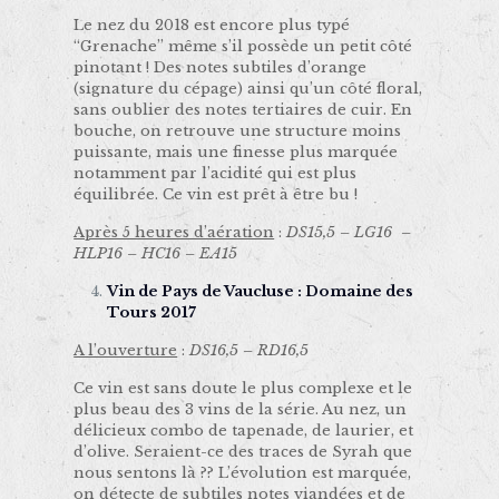
Le nez du 2018 est encore plus typé
“Grenache” même s’il possède un petit côté
pinotant ! Des notes subtiles d’orange
(signature du cépage) ainsi qu’un côté floral,
sans oublier des notes tertiaires de cuir. En
bouche, on retrouve une structure moins
puissante, mais une finesse plus marquée
notamment par l’acidité qui est plus
équilibrée. Ce vin est prêt à être bu !
Après 5 heures d’aération
:
DS15,5 – LG16 –
HLP16 – HC16 – EA15
Vin de Pays de Vaucluse : Domaine des
Tours 2017
A l’ouverture
:
DS16,5 – RD16,5
Ce vin est sans doute le plus complexe et le
plus beau des 3 vins de la série. Au nez, un
délicieux combo de tapenade, de laurier, et
d’olive. Seraient-ce des traces de Syrah que
nous sentons là ?? L’évolution est marquée,
on détecte de subtiles notes viandées et de