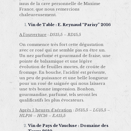
issus de la cave personnelle de Maxime
France, que nous remercions
chaleureusement.
Vin de Table : E. Reynaud “Parisy” 2016
A l’ouverture
:
DS15,5 – RD15,5
On commence très fort cette dégustation
avec ce rosé qui ne semble pas en être un.
Un nez parfumé et gourmand de fraise, une
pointe de balsamique et une légère
évolution de feuilles mortes, de croûte de
fromage. En bouche, l’acidité est présente,
un peu de puissance et une belle longueur
pour un rosé de saignée qui nous laissera
une très bonne impression. Bonbon,
gourmandise, parfumé, tels seront les
qualificatifs les plus évocateurs.
Après 5 heures d’aération
:
DS15,5 – LG15,5 –
HLP16 – HC16 – EA15,5
Vin de Pays de Vaucluse : Domaine des