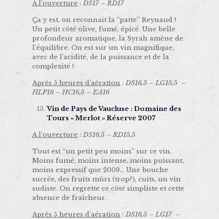
A l’ouverture
:
DS17 – RD17
Ça y est, on reconnait la “patte” Reynaud !
Un petit côté olive, fumé, épicé. Une belle
profondeur aromatique, la Syrah amène de
l’équilibre. On est sur un vin magnifique,
avec de l’acidité, de la puissance et de la
complexité !
Après 5 heures d’aération
:
DS16,5 – LG15,5 –
HLP16 – HC16,5 – EA16
Vin de Pays de Vaucluse : Domaine des
Tours « Merlot » Réserve 2007
A l’ouverture
:
DS16,5 – RD15,5
Tout est “un petit peu moins” sur ce vin.
Moins fumé, moins intense, moins puissant,
moins expressif que 2009… Une bouche
sucrée, des fruits mûrs (trop?), cuits, un vin
sudiste. On regrette ce côté simpliste et cette
absence de fraîcheur.
Après 5 heures d’aération
:
DS16,5 – LG17 –