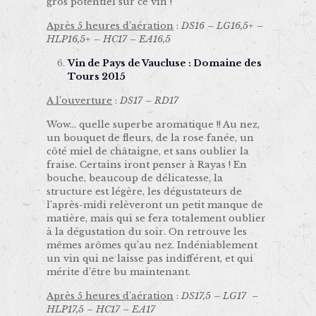
gros potentiel sur ce vin !
Après 5 heures d’aération
:
DS16 – LG16,5+ –
HLP16,5+ – HC17 – EA16,5
Vin de Pays de Vaucluse : Domaine des
Tours 2015
A l’ouverture
:
DS17 – RD17
Wow… quelle superbe aromatique !! Au nez,
un bouquet de fleurs, de la rose fanée, un
côté miel de châtaigne, et sans oublier la
fraise. Certains iront penser à Rayas ! En
bouche, beaucoup de délicatesse, la
structure est légère, les dégustateurs de
l’après-midi relèveront un petit manque de
matière, mais qui se fera totalement oublier
à la dégustation du soir. On retrouve les
mêmes arômes qu’au nez. Indéniablement
un vin qui ne laisse pas indifférent, et qui
mérite d’être bu maintenant.
Après 5 heures d’aération
:
DS17,5 – LG17 –
HLP17,5 – HC17 – EA17