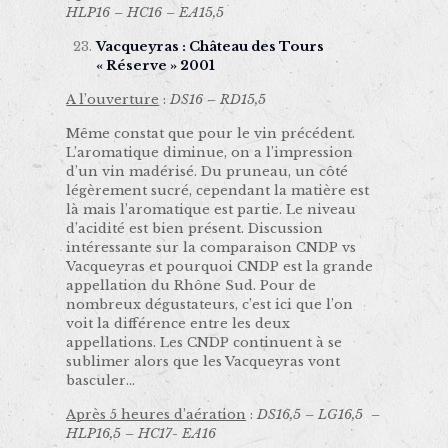
HLP16 – HC16 – EA15,5
Vacqueyras : Château des Tours
« Réserve » 2001
A l’ouverture
:
DS16 – RD15,5
Même constat que pour le vin précédent.
L’aromatique diminue, on a l’impression
d’un vin madérisé. Du pruneau, un côté
légèrement sucré, cependant la matière est
là mais l’aromatique est partie. Le niveau
d’acidité est bien présent. Discussion
intéressante sur la comparaison CNDP vs
Vacqueyras et pourquoi CNDP est la grande
appellation du Rhône Sud. Pour de
nombreux dégustateurs, c’est ici que l’on
voit la différence entre les deux
appellations. Les CNDP continuent à se
sublimer alors que les Vacqueyras vont
basculer…
Après 5 heures d’aération
:
DS16,5 – LG16,5 –
HLP16,5 – HC17- EA16