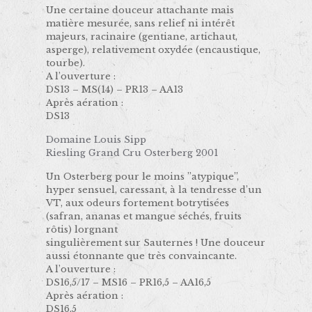
Une certaine douceur attachante mais
matière mesurée, sans relief ni intérêt
majeurs, racinaire (gentiane, artichaut,
asperge), relativement oxydée (encaustique,
tourbe).
A l’ouverture :
DS13 – MS(14) – PR13 – AA13
Après aération :
DS13
Domaine Louis Sipp
Riesling Grand Cru Osterberg 2001
Un Osterberg pour le moins ’’atypique’’,
hyper sensuel, caressant, à la tendresse d’un
VT, aux odeurs fortement botrytisées
(safran, ananas et mangue séchés, fruits
rôtis) lorgnant
singulièrement sur Sauternes ! Une douceur
aussi étonnante que très convaincante.
A l’ouverture :
DS16,5/17 – MS16 – PR16,5 – AA16,5
Après aération :
DS16,5