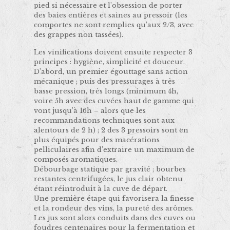
pied si nécessaire et l’obsession de porter
des baies entières et saines au pressoir (les
comportes ne sont remplies qu’aux 2/3, avec
des grappes non tassées).
Les vinifications doivent ensuite respecter 3
principes : hygiène, simplicité et douceur.
D’abord, un premier égouttage sans action
mécanique ; puis des pressurages à très
basse pression, très longs (minimum 4h,
voire 5h avec des cuvées haut de gamme qui
vont jusqu’à 16h – alors que les
recommandations techniques sont aux
alentours de 2 h) ; 2 des 3 pressoirs sont en
plus équipés pour des macérations
pelliculaires afin d’extraire un maximum de
composés aromatiques.
Débourbage statique par gravité ; bourbes
restantes centrifugées, le jus clair obtenu
étant réintroduit à la cuve de départ.
Une première étape qui favorisera la finesse
et la rondeur des vins, la pureté des arômes.
Les jus sont alors conduits dans des cuves ou
foudres centenaires pour la fermentation et