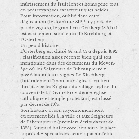
mûrissement du fruit lent et homogène tout
en préservant ses caractéristiques acides.
Pour information, oublié dans cette
dégustation (le domaine SIPP n’y possède
pas de vignes), le grand cru Geisberg (8,5 ha)
est exactement situé entre le Kirchberg et
l’Osterberg…
Un peu d’histoire…
L’Osterberg est classé Grand Cru depuis 1992
; classification assez récente bien qu’il soit
mentionné dans des documents du Moyen-
âge où les Seigneurs de Ribeaupierre y
possédaient leurs vignes. Le Kirchberg
(littéralement ’’mont aux églises’’ en lien
direct avec les 3 églises du village : église du
couvent de la Divine Providence, église
catholique et temple protestant) est classé
par décret de 1975.
Son histoire et son rayonnement sont
étroitement liés à la ville et aux Seigneurs
de Ribeaupierre (premiers écrits datant de
1328). Aujourd’hui encore, son aura le place
auprès des spécialistes actuels parmi l’élite