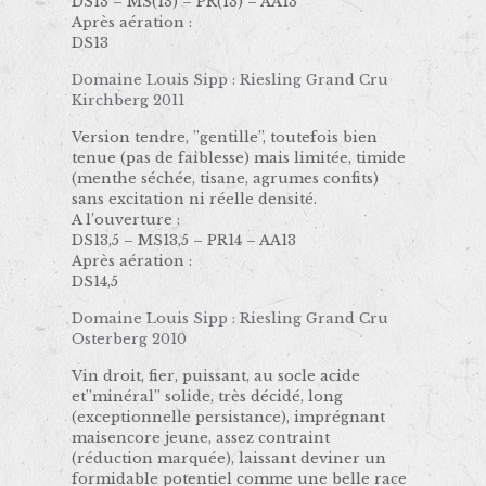
DS13 – MS(13) – PR(13) – AA13
Après aération :
DS13
Domaine Louis Sipp : Riesling Grand Cru
Kirchberg 2011
Version tendre, ’’gentille’’, toutefois bien
tenue (pas de faiblesse) mais limitée, timide
(menthe séchée, tisane, agrumes confits)
sans excitation ni réelle densité.
A l’ouverture :
DS13,5 – MS13,5 – PR14 – AA13
Après aération :
DS14,5
Domaine Louis Sipp : Riesling Grand Cru
Osterberg 2010
Vin droit, fier, puissant, au socle acide
et’’minéral’’ solide, très décidé, long
(exceptionnelle persistance), imprégnant
maisencore jeune, assez contraint
(réduction marquée), laissant deviner un
formidable potentiel comme une belle race