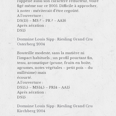
rappelle aussi son caractère réducteur, voire
figé même sur ce 2005. Difficile à approcher,
à noter : mériterait d’être regoûté.
A l’ouverture :
DS(15) – MS ? – PR ? – AA16
Après aération :
DS15
Domaine Louis Sipp : Riesling Grand Cru
Osterberg 2004
Bouteille modeste, sans la matière ni
l’impact habituels ; un profil pourtant fin,
tenu, aromatique (prune, fruits en boîte,
agrumes, notes végétales – petit pois – du
millésime) mais
écourté.
A l’ouverture :
DS15,5 – MS14,5 – PR14 – AA15
Après aération :
DS15
Domaine Louis Sipp : Riesling Grand Cru
Kirchberg 2004