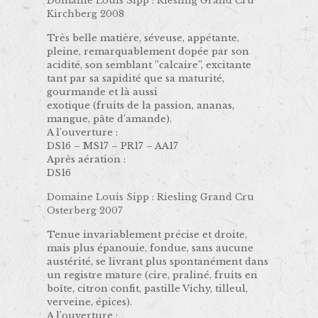
Domaine Louis Sipp : Riesling Grand Cru
Kirchberg 2008
Très belle matière, séveuse, appétante,
pleine, remarquablement dopée par son
acidité, son semblant ’’calcaire’’, excitante
tant par sa sapidité que sa maturité,
gourmande et là aussi
exotique (fruits de la passion, ananas,
mangue, pâte d’amande).
A l’ouverture :
DS16 – MS17 – PR17 – AA17
Après aération :
DS16
Domaine Louis Sipp : Riesling Grand Cru
Osterberg 2007
Tenue invariablement précise et droite,
mais plus épanouie, fondue, sans aucune
austérité, se livrant plus spontanément dans
un registre mature (cire, praliné, fruits en
boîte, citron confit, pastille Vichy, tilleul,
verveine, épices).
A l’ouverture :