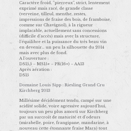
Caractère froid, ’’pierreux’’, strict, lentement
exprimé mais racé, de grande classe
(verveine, tilleul, menthe, zestes,
impressions de fraise des bois, de framboise,
comme sur Chavignol), à la rigueur
implacable, actuellement sans concessions
(difficile d’accès) mais avec la structure,
l’équilibre et la puissance du très beau vin
en devenir… un peu la silhouette du 2014
mais avec plus de fond.
A l’ouverture :
DS15,5 – MS15+ – PR(16+) – AA13
Après aération :
DS15
Domaine Louis Sipp : Riesling Grand Cru
Kirchberg 2013
Millésime décidément tendu, campé sur une
acidité solide, voire agressive aujourd’hui,
toujours un peu plus amorti sur Kirchberg
par un surcroît de maturité et d’odeurs
(mirabelle, poire, frangipane, mandarine, à
nouveau cette étonnante fraise Mara) tout