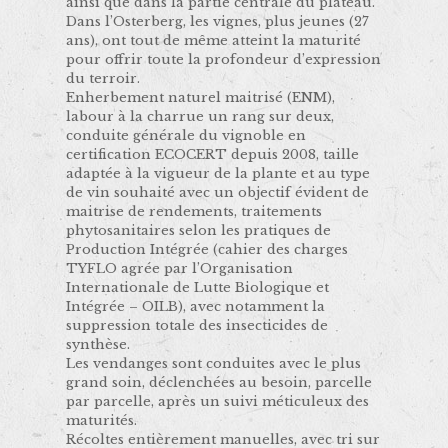
ainsi que dans la partie centrale du plateau.
Dans l’Osterberg, les vignes, plus jeunes (27
ans), ont tout de même atteint la maturité
pour offrir toute la profondeur d’expression
du terroir.
Enherbement naturel maitrisé (ENM),
labour à la charrue un rang sur deux,
conduite générale du vignoble en
certification ECOCERT depuis 2008, taille
adaptée à la vigueur de la plante et au type
de vin souhaité avec un objectif évident de
maitrise de rendements, traitements
phytosanitaires selon les pratiques de
Production Intégrée (cahier des charges
TYFLO agrée par l’Organisation
Internationale de Lutte Biologique et
Intégrée – OILB), avec notamment la
suppression totale des insecticides de
synthèse.
Les vendanges sont conduites avec le plus
grand soin, déclenchées au besoin, parcelle
par parcelle, après un suivi méticuleux des
maturités.
Récoltes entièrement manuelles, avec tri sur