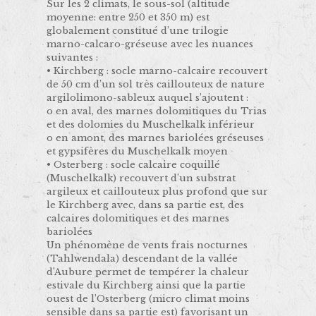
Sur les 2 climats, le sous-sol (altitude
moyenne: entre 250 et 350 m) est
globalement constitué d’une trilogie
marno-calcaro-gréseuse avec les nuances
suivantes :
• Kirchberg : socle marno-calcaire recouvert
de 50 cm d’un sol très caillouteux de nature
argilolimono-sableux auquel s’ajoutent :
o en aval, des marnes dolomitiques du Trias
et des dolomies du Muschelkalk inférieur
o en amont, des marnes bariolées gréseuses
et gypsifères du Muschelkalk moyen
• Osterberg : socle calcaire coquillé
(Muschelkalk) recouvert d’un substrat
argileux et caillouteux plus profond que sur
le Kirchberg avec, dans sa partie est, des
calcaires dolomitiques et des marnes
bariolées
Un phénomène de vents frais nocturnes
(Tahlwendala) descendant de la vallée
d’Aubure permet de tempérer la chaleur
estivale du Kirchberg ainsi que la partie
ouest de l’Osterberg (micro climat moins
sensible dans sa partie est) favorisant un