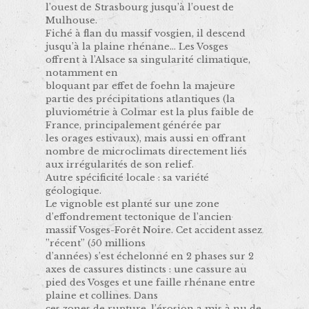
l’ouest de Strasbourg jusqu’à l’ouest de
Mulhouse.
Fiché à flan du massif vosgien, il descend
jusqu’à la plaine rhénane… Les Vosges
offrent à l’Alsace sa singularité climatique,
notamment en
bloquant par effet de foehn la majeure
partie des précipitations atlantiques (la
pluviométrie à Colmar est la plus faible de
France, principalement générée par
les orages estivaux), mais aussi en offrant
nombre de microclimats directement liés
aux irrégularités de son relief.
Autre spécificité locale : sa variété
géologique.
Le vignoble est planté sur une zone
d’effondrement tectonique de l’ancien
massif Vosges-Forêt Noire. Cet accident assez
’’récent’’ (50 millions
d’années) s’est échelonné en 2 phases sur 2
axes de cassures distincts : une cassure au
pied des Vosges et une faille rhénane entre
plaine et collines. Dans
ces zones de rupture, l’érosion a mis à nu de