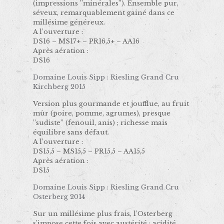
(impressions ’’minérales’’). Ensemble pur,
séveux, remarquablement gainé dans ce
millésime généreux.
A l’ouverture :
DS16 – MS17+ – PR16,5+ – AA16
Après aération :
DS16
Domaine Louis Sipp : Riesling Grand Cru
Kirchberg 2015
Version plus gourmande et joufflue, au fruit
mûr (poire, pomme, agrumes), presque
’’sudiste’’ (fenouil, anis) ; richesse mais
équilibre sans défaut.
A l’ouverture :
DS15,5 – MS15,5 – PR15,5 – AA15,5
Après aération :
DS15
Domaine Louis Sipp : Riesling Grand Cru
Osterberg 2014
Sur un millésime plus frais, l’Osterberg
s’impose cette fois avec austérité : acidité,