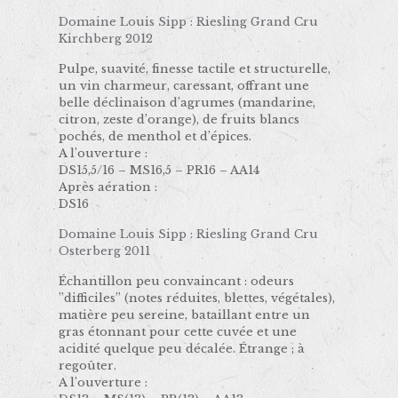
Domaine Louis Sipp : Riesling Grand Cru
Kirchberg 2012
Pulpe, suavité, finesse tactile et structurelle,
un vin charmeur, caressant, offrant une
belle déclinaison d’agrumes (mandarine,
citron, zeste d’orange), de fruits blancs
pochés, de menthol et d’épices.
A l’ouverture :
DS15,5/16 – MS16,5 – PR16 – AA14
Après aération :
DS16
Domaine Louis Sipp : Riesling Grand Cru
Osterberg 2011
Échantillon peu convaincant : odeurs
’’difficiles’’ (notes réduites, blettes, végétales),
matière peu sereine, bataillant entre un
gras étonnant pour cette cuvée et une
acidité quelque peu décalée. Étrange ; à
regoûter.
A l’ouverture :