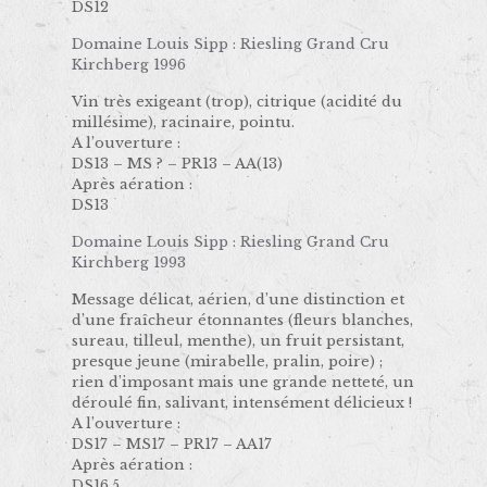
DS12
Domaine Louis Sipp : Riesling Grand Cru
Kirchberg 1996
Vin très exigeant (trop), citrique (acidité du
millésime), racinaire, pointu.
A l’ouverture :
DS13 – MS ? – PR13 – AA(13)
Après aération :
DS13
Domaine Louis Sipp : Riesling Grand Cru
Kirchberg 1993
Message délicat, aérien, d’une distinction et
d’une fraîcheur étonnantes (fleurs blanches,
sureau, tilleul, menthe), un fruit persistant,
presque jeune (mirabelle, pralin, poire) ;
rien d’imposant mais une grande netteté, un
déroulé fin, salivant, intensément délicieux !
A l’ouverture :
DS17 – MS17 – PR17 – AA17
Après aération :
DS16,5