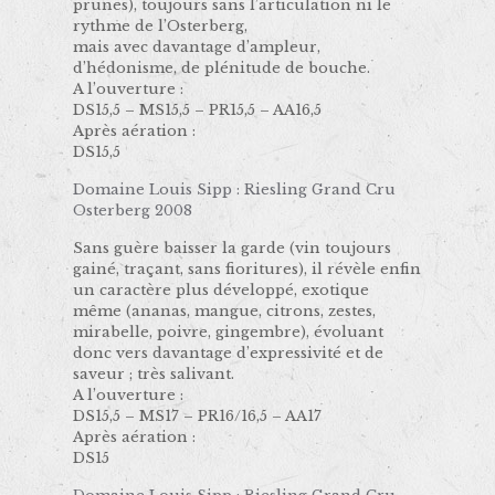
prunes), toujours sans l’articulation ni le
rythme de l’Osterberg,
mais avec davantage d’ampleur,
d’hédonisme, de plénitude de bouche.
A l’ouverture :
DS15,5 – MS15,5 – PR15,5 – AA16,5
Après aération :
DS15,5
Domaine Louis Sipp : Riesling Grand Cru
Osterberg 2008
Sans guère baisser la garde (vin toujours
gainé, traçant, sans fioritures), il révèle enfin
un caractère plus développé, exotique
même (ananas, mangue, citrons, zestes,
mirabelle, poivre, gingembre), évoluant
donc vers davantage d’expressivité et de
saveur ; très salivant.
A l’ouverture :
DS15,5 – MS17 – PR16/16,5 – AA17
Après aération :
DS15