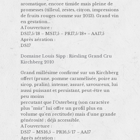
aromatique, encore timide mais pleine de
promesses (tilleul, zestes, citron, impressions
de fruits rouges comme sur 2013). Grand vin
en gestation…
A l’ouverture :
DS17,5/18 – MS17,5 – PR17,5/18+ – AA17,5
Après aération :
DS17
Domaine Louis Sipp : Riesling Grand Cru
Kirchberg 2010
Grand millésime confirmé sur un Kirchberg
offert (prune, pomme caramélisée, poire au
sirop, pralin), intense, assuré, savoureux, lui
aussi puissant et persistant, peut-être un
peu moins
percutant que l’Osterberg (son caractère
plus ’’mûr’’ lui offre un profil plus en
volume qu’en rectitude) mais d’une grande
générosité ; déjà accessible.
A l’ouverture :
DS17 – MS16,5 – PR16,5/17 – AA17
Après aération :