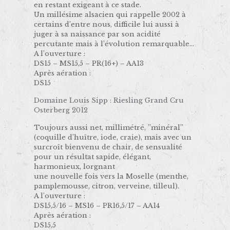
en restant exigeant à ce stade.
Un millésime alsacien qui rappelle 2002 à
certains d’entre nous, difficile lui aussi à
juger à sa naissance par son acidité
percutante mais à l’évolution remarquable…
A l’ouverture :
DS15 – MS15,5 – PR(16+) – AA13
Après aération :
DS15
Domaine Louis Sipp : Riesling Grand Cru
Osterberg 2012
Toujours aussi net, millimétré, ’’minéral’’
(coquille d’huître, iode, craie), mais avec un
surcroît bienvenu de chair, de sensualité
pour un résultat sapide, élégant,
harmonieux, lorgnant
une nouvelle fois vers la Moselle (menthe,
pamplemousse, citron, verveine, tilleul).
A l’ouverture :
DS15,5/16 – MS16 – PR16,5/17 – AA14
Après aération :
DS15,5