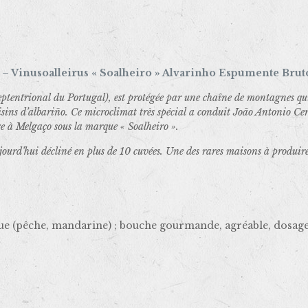
– Vinusoalleirus « Soalheiro » Alvarinho Espumente Bruto
eptentrional du Portugal), est protégée par une chaîne de montagnes qui 
aisins d’albariño. Ce microclimat très spécial a conduit João Antonio Ce
e à Melgaço sous la marque « Soalheiro ».
ourd’hui décliné en plus de 10 cuvées. Une des rares maisons à produir
tique (pêche, mandarine) ; bouche gourmande, agréable, dosage