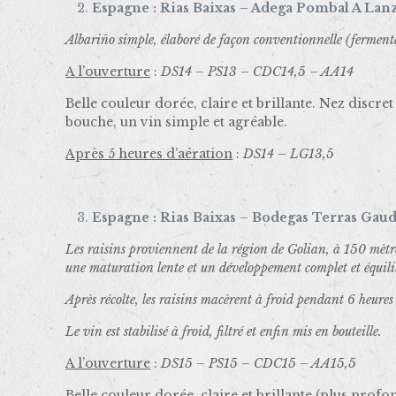
Espagne : Rias Baixas – Adega Pombal A Lanza
Albariño simple, élaboré de façon conventionnelle (fermenta
A l’ouverture
:
DS14 – PS13 – CDC14,5 – AA14
Belle couleur dorée, claire et brillante. Nez discr
bouche, un vin simple et agréable.
Après 5 heures d’aération
:
DS14 – LG13,5
Espagne : Rias Baixas – Bodegas Terras Gaud
Les raisins proviennent de la région de Golian, à 150 mètre
une maturation lente et un développement complet et équili
Après récolte, les raisins macèrent à froid pendant 6 heures
Le vin est stabilisé à froid, filtré et enfin mis en bouteille.
A l’ouverture
:
DS15 – PS15 – CDC15 – AA15,5
Belle couleur dorée, claire et brillante (plus profo