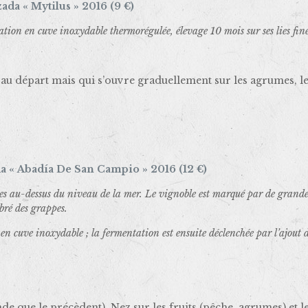
da « Mytilus » 2016 (9 €)
tion en cuve inoxydable thermorégulée, élevage 10 mois sur ses lies fin
et au départ mais qui s’ouvre graduellement sur les agrumes, l
a « Abadía De San Campio » 2016 (12 €)
s au-dessus du niveau de la mer. Le vignoble est marqué par de grandes o
bré des grappes.
 en cuve inoxydable ; la fermentation est ensuite déclenchée par l’ajout 
nde que le précèdent). Nez sur les fruits (pêche, agrumes) et l