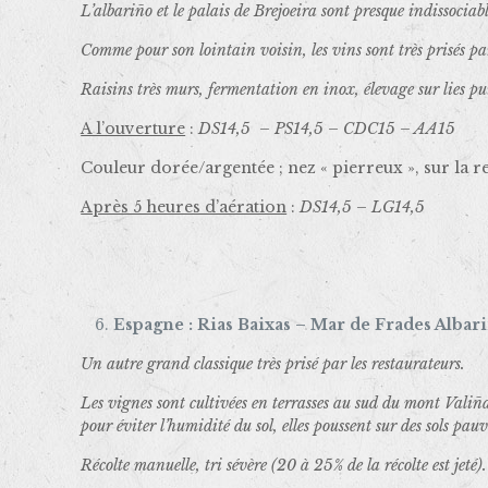
L’albariño et le palais de Brejoeira sont presque indissocia
Comme pour son lointain voisin, les vins sont très prisés p
Raisins très murs, fermentation en inox, élevage sur lies pu
A l’ouverture
:
DS14,5 – PS14,5 – CDC15 – AA15
Couleur dorée/argentée ; nez « pierreux », sur la r
Après 5 heures d’aération
:
DS14,5 – LG14,5
Espagne : Rias Baixas – Mar de Frades Albari
Un autre grand classique très prisé par les restaurateurs.
Les vignes sont cultivées en terrasses au sud du mont Valiñas
pour éviter l’humidité du sol, elles poussent sur des sols pa
Récolte manuelle, tri sévère (20 à 25% de la récolte est jeté).