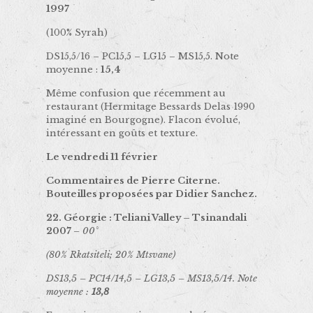
1997
(100% Syrah)
DS15,5/16 – PC15,5 – LG15 – MS15,5. Note
moyenne :
15,4
Même confusion que récemment au
restaurant (Hermitage Bessards Delas 1990
imaginé en Bourgogne). Flacon évolué,
intéressant en goûts et texture.
Le vendredi 11 février
Commentaires de Pierre Citerne.
Bouteilles proposées par Didier Sanchez.
22. Géorgie : Teliani Valley – Tsinandali
2007
– 00°
(80% Rkatsiteli; 20% Mtsvane)
DS13,5 – PC14/14,5 – LG13,5 – MS13,5/14. Note
moyenne :
13,8