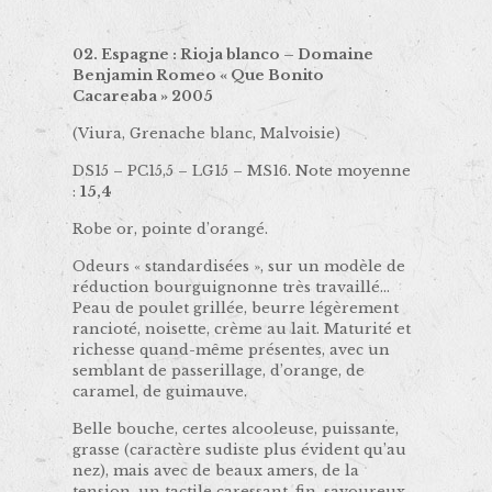
02. Espagne : Rioja blanco – Domaine
Benjamin Romeo « Que Bonito
Cacareaba » 2005
(Viura, Grenache blanc, Malvoisie)
DS15 – PC15,5 – LG15 – MS16. Note moyenne
:
15,4
Robe or, pointe d’orangé.
Odeurs « standardisées », sur un modèle de
réduction bourguignonne très travaillé…
Peau de poulet grillée, beurre légèrement
rancioté, noisette, crème au lait. Maturité et
richesse quand-même présentes, avec un
semblant de passerillage, d’orange, de
caramel, de guimauve.
Belle bouche, certes alcooleuse, puissante,
grasse (caractère sudiste plus évident qu’au
nez), mais avec de beaux amers, de la
tension, un tactile caressant, fin, savoureux.