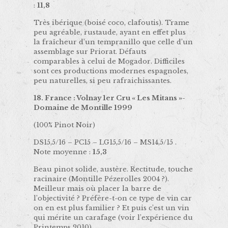
:
11,8
Très ibérique (boisé coco, clafoutis). Trame
peu agréable, rustaude, ayant en effet plus
la fraîcheur d’un tempranillo que celle d’un
assemblage sur Priorat. Défauts
comparables à celui de Mogador. Difficiles
sont ces productions modernes espagnoles,
peu naturelles, si peu rafraichissantes.
18. France : Volnay 1er Cru « Les Mitans »-
Domaine de Montille 1999
(100% Pinot Noir)
DS15,5/16 – PC15 – LG15,5/16 – MS14,5/15 .
Note moyenne :
15,3
Beau pinot solide, austère. Rectitude, touche
racinaire (Montille Pézerolles 2004 ?).
Meilleur mais où placer la barre de
l’objectivité ? Préfère-t-on ce type de vin car
on en est plus familier ? Et puis c’est un vin
qui mérite un carafage (voir l’expérience du
Printemps 2010).