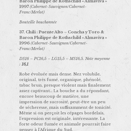
Baron Philippe de Rothschild « Almaviva »
1997
(Cabernet-Sauvignon/Cabernet-
Franc/Merlot)
Bouteille bouchonnée
37. Chili : Puente Alto – Concha y Toro &
Baron Philippe de Rothschild « Almaviva »
1996
(Cabernet-Sauvignon/Cabernet-
Franc/Merlot)
DS16 – PC16,5 – LG15,5 – MS16,5. Note moyenne
:
16,1
Robe évoluée mais dense. Nez volubile,
original, très fumé, organique, phénolé,
tabac brun, presque violent mais finalement
assez captivant… La bouche a du répondant,
encore beaucoup de matière, une
impression de sucrosité, peut-être un peu
de sécheresse, mais suffisamment de tonicité.
Même si on perçoit les cépages bordelais,
l’expression est originale, intéressante. La
forte odeur fumée et animale pourrait faire
penser à l’Afrique du Sud.