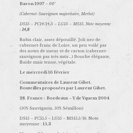
Baron 1997
– 00°
(Cabernet-Sauvignon majoritaire, Merlot)
DS15 – PC14/14,5 – LG15 – MS15. Note moyenne
:
14,8
Rubis clair, assez dépouillé. Joli nez de
cabernet-franc de Loire, un peu voilé par
des notes de sueur et de carton (cabernet-
sauvignon pas très mûr…) Bouche élégante,
fluide mais tenue, végétale.
Le mercredi 16 février
Commentaires de Laurent Gibet.
Bouteilles proposées par Laurent Gibet.
28. France : Bordeaux – Y de Yquem 2004
(50% Sauvignon, 50% Sémillon)
DS15 – PC15,5 – LG15 – MS15,5/16. Note
moyenne :
15,3