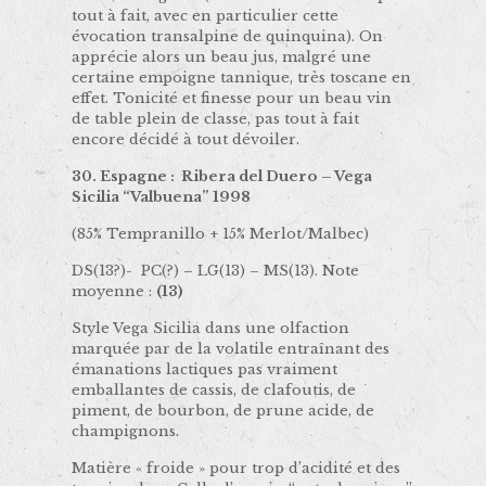
tout à fait, avec en particulier cette
évocation transalpine de quinquina). On
apprécie alors un beau jus, malgré une
certaine empoigne tannique, très toscane en
effet. Tonicité et finesse pour un beau vin
de table plein de classe, pas tout à fait
encore décidé à tout dévoiler.
30. Espagne : Ribera del Duero – Vega
Sicilia “Valbuena” 1998
(85% Tempranillo + 15% Merlot/Malbec)
DS(13?)- PC(?) – LG(13) – MS(13). Note
moyenne :
(13)
Style Vega Sicilia dans une olfaction
marquée par de la volatile entraînant des
émanations lactiques pas vraiment
emballantes de cassis, de clafoutis, de
piment, de bourbon, de prune acide, de
champignons.
Matière « froide » pour trop d’acidité et des