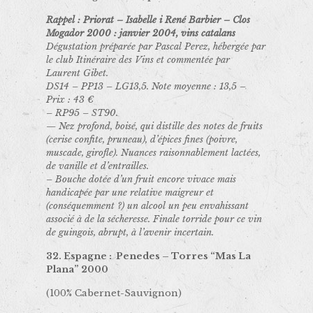
Rappel : Priorat – Isabelle i René Barbier – Clos
Mogador 2000 : janvier 2004, vins catalans
Dégustation préparée par Pascal Perez, hébergée par
le club Itinéraire des Vins et commentée par
Laurent Gibet.
DS14 – PP13 – LG13,5. Note moyenne : 13,5 –
Prix : 43 €
– RP95 – ST90.
— Nez profond, boisé, qui distille des notes de fruits
(cerise confite, pruneau), d’épices fines (poivre,
muscade, girofle). Nuances raisonnablement lactées,
de vanille et d’entrailles.
– Bouche dotée d’un fruit encore vivace mais
handicapée par une relative maigreur et
(conséquemment ?) un alcool un peu envahissant
associé à de la sécheresse. Finale torride pour ce vin
de guingois, abrupt, à l’avenir incertain.
32. Espagne : Penedes – Torres “Mas La
Plana” 2000
(100% Cabernet-Sauvignon)