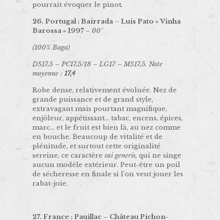
pourrait évoquer le pinot
.
26. Portugal : Bairrada – Luis Pato « Vinha
Barossa » 1997
– 00°
(100% Baga)
DS17,5 – PC17,5/18 – LG17 – MS17,5. Note
moyenne :
17,4
Robe dense, relativement évoluée. Nez de
grande puissance et de grand style,
extravagant mais pourtant magnifique,
enjôleur, appétissant… tabac, encens, épices,
marc… et le fruit est bien là, au nez comme
en bouche. Beaucoup de vitalité et de
plénitude, et surtout cette originalité
sereine, ce caractère
sui generis,
qui ne singe
aucun modèle extérieur. Peut-être un poil
de sécheresse en finale si l’on veut jouer les
rabat-joie.
27. France : Pauillac – Château Pichon-