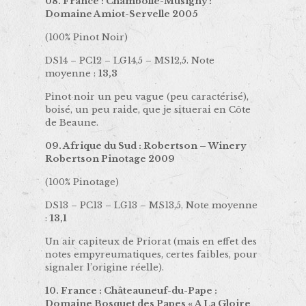
08. France : Chambolle-Musigny :
Domaine Amiot-Servelle 2005
(100% Pinot Noir)
DS14 – PC12 – LG14,5 – MS12,5. Note
moyenne :
13,3
Pinot noir un peu vague (peu caractérisé),
boisé, un peu raide, que je situerai en Côte
de Beaune.
09. Afrique du Sud : Robertson – Winery
Robertson Pinotage 2009
(100% Pinotage)
DS13 – PC13 – LG13 – MS13,5. Note moyenne
:
13,1
Un air capiteux de Priorat (mais en effet des
notes empyreumatiques, certes faibles, pour
signaler l’origine réelle).
10. France : Châteauneuf-du-Pape :
Domaine Bosquet des Papes « A La Gloire