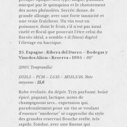
marqué par le quinquina et le chatoiement
des notes phénolées. Serrée, dense, de
grande allonge, avec une forte tannicité et
une vraie fraîcheur. Un vin tout en
puissance, dont le fruit, s’il n’est pas aussi
ciselé et floral que pourrait l’être celui du
Barolo idéal, a semble-t-il (bien) digéré
l’élevage en barrique.
25. Espagne : Ribera del Duero – Bodegas y
Vinedos Alion « Reserva » 1995
– 00°
(100% Tempranillo)
DS15,5 – PC16 – LG15 – MS15,5/16. Note
moyenne :
15,6
Robe évoluée, du dépôt. Très parfumé, boisé
épicé, piquant, lactique, notes de
champignons secs… expression qui,
paradoxalement pour un vin se voulant
d’essence “moderne” se rapproche du style
des grandes reservas) Bouche svelte, très
sapide, fondue, avec une finesse qui