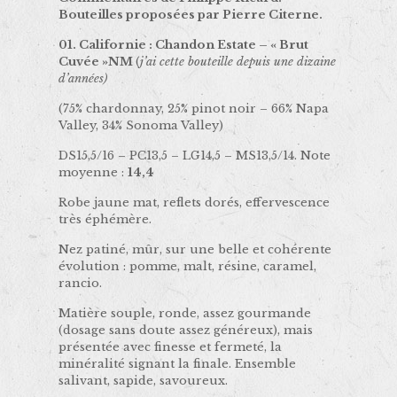
Bouteilles proposées par Pierre Citerne.
01. Californie : Chandon Estate – « Brut
Cuvée »NM
(
j’ai cette bouteille depuis une dizaine
d’années)
(75% chardonnay, 25% pinot noir – 66% Napa
Valley, 34% Sonoma Valley)
DS15,5/16 – PC13,5 – LG14,5 – MS13,5/14. Note
moyenne :
14,4
Robe jaune mat, reflets dorés, effervescence
très éphémère.
Nez patiné, mûr, sur une belle et cohérente
évolution : pomme, malt, résine, caramel,
rancio.
Matière souple, ronde, assez gourmande
(dosage sans doute assez généreux), mais
présentée avec finesse et fermeté, la
minéralité signant la finale. Ensemble
salivant, sapide, savoureux.