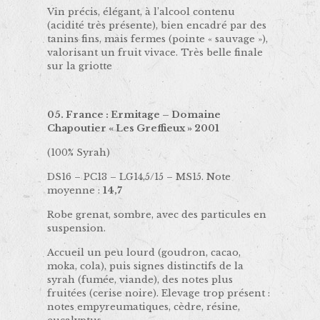
Vin précis, élégant, à l’alcool contenu
(acidité très présente), bien encadré par des
tanins fins, mais fermes (pointe « sauvage »),
valorisant un fruit vivace. Très belle finale
sur la griotte
05. France : Ermitage – Domaine
Chapoutier « Les Greffieux » 2001
(100% Syrah)
DS16 – PC13 – LG14,5/15 – MS15. Note
moyenne :
14,7
Robe grenat, sombre, avec des particules en
suspension.
Accueil un peu lourd (goudron, cacao,
moka, cola), puis signes distinctifs de la
syrah (fumée, viande), des notes plus
fruitées (cerise noire). Elevage trop présent :
notes empyreumatiques, cèdre, résine,