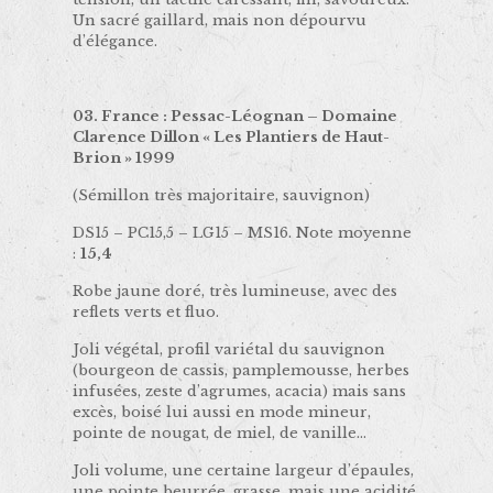
Un sacré gaillard, mais non dépourvu
d’élégance.
03. France : Pessac-Léognan – Domaine
Clarence Dillon « Les Plantiers de Haut-
Brion » 1999
(Sémillon très majoritaire, sauvignon)
DS15 – PC15,5 – LG15 – MS16. Note moyenne
:
15,4
Robe jaune doré, très lumineuse, avec des
reflets verts et fluo.
Joli végétal, profil variétal du sauvignon
(bourgeon de cassis, pamplemousse, herbes
infusées, zeste d’agrumes, acacia) mais sans
excès, boisé lui aussi en mode mineur,
pointe de nougat, de miel, de vanille…
Joli volume, une certaine largeur d’épaules,
une pointe beurrée, grasse, mais une acidité