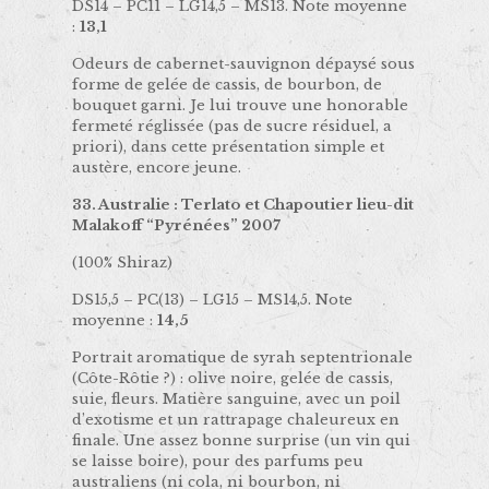
DS14 – PC11 – LG14,5 – MS13. Note moyenne
:
13,1
Odeurs de cabernet-sauvignon dépaysé sous
forme de gelée de cassis, de bourbon, de
bouquet garni. Je lui trouve une honorable
fermeté réglissée (pas de sucre résiduel, a
priori), dans cette présentation simple et
austère, encore jeune.
33. Australie : Terlato et Chapoutier lieu-dit
Malakoff “Pyrénées” 2007
(100% Shiraz)
DS15,5 – PC(13) – LG15 – MS14,5. Note
moyenne :
14,5
Portrait aromatique de syrah septentrionale
(Côte-Rôtie ?) : olive noire, gelée de cassis,
suie, fleurs. Matière sanguine, avec un poil
d’exotisme et un rattrapage chaleureux en
finale. Une assez bonne surprise (un vin qui
se laisse boire), pour des parfums peu
australiens (ni cola, ni bourbon, ni