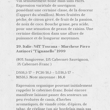
Vin sensiblement boisé mais sans excès.
Expression variétale de sauvignon
possédant une certaine classe, de la douceur
(l’apport du sémillon). Notes fruitées de
pêche, de citron givré, de fruit de la passion,
de noix de coco. Bouche grasse, peu acide,
pour une sensation de peaux de raisins. Une
certaine distinction dans une allure de
puissance et de longueur moyennes.
29. Italie : VdT Toscana – Marchese Piero
Antinori “Tignanello” 1999
(80% Sangiovese, 15% Cabernet-Sauvignon,
5% Cabernet-Franc )
DS16,5/17 – PC16/16,5 – LG16,5/17 –
MS16,5. Note moyenne :
16,6
Expression organique pouvant initialement
rappeler le cabernet-franc. Boisé encore
manifeste laissant passer des senteurs un
peu évoluées de cassis, d’herbes
aromatiques, de viande rôtie, d’épices, de
tabac, de réglisse (un air bordelais mais pas