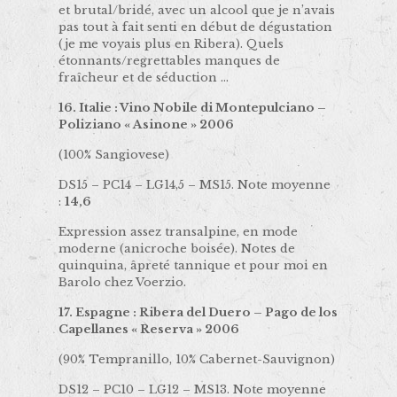
et brutal/bridé, avec un alcool que je n’avais
pas tout à fait senti en début de dégustation
(je me voyais plus en Ribera). Quels
étonnants/regrettables manques de
fraîcheur et de séduction …
16. Italie : Vino Nobile di Montepulciano –
Poliziano « Asinone » 2006
(100% Sangiovese)
DS15 – PC14 – LG14,5 – MS15. Note moyenne
:
14,6
Expression assez transalpine, en mode
moderne (anicroche boisée). Notes de
quinquina, âpreté tannique et pour moi en
Barolo chez Voerzio.
17. Espagne : Ribera del Duero – Pago de los
Capellanes « Reserva » 2006
(90% Tempranillo, 10% Cabernet-Sauvignon)
DS12 – PC10 – LG12 – MS13. Note moyenne