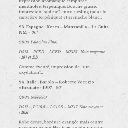
Expression aromatique camphrée,
mentholée, terpénique. Bouche grasse,
impression “sudiste”, entre riesling (pour le
caractère terpénique) et grenache blanc…
23. Espagne : Xeres – Manzanilla – La Guita
NM
– 00°
(100% Palomino Fino)
DS13 – PCED – LGED – MS13? . Note moyenne
:
13? et ED
Comme éventé, impression de “sur-
oxydation”…
24. Italie : Barolo – Roberto Voerzio
« Brunate » 1997
– 00°
(100% Nebbiolo)
DS17 – PC16,5 – LG16,5 – MS17. Note moyenne
:
16,8
Robe dense, bordure orangée mais centre
presque opaque. Nez typé, ample, puissant,