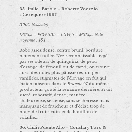
35. Italie : Barolo – Roberto Voerzio
« Cerequio » 1997
(100% Nebbiolo)
DS15,5 – PC14,5/15 – LG14,5 – MS15,5. Note
moyenne :
15,1
Robe assez dense, centre bruni, bordure
nettement tuilée. Nez reconnaissable, typé
par ses odeurs de quinquina, de peau
d’orange, de fenouil ou de carvi ; on trouve
aussi des notes plus pâtissières, un peu
vanillées, stigmates de l’élevage en fût qui
étaient absents dans le
Brunate
97 du même
producteur goûté la semaine dernière. Fruit
sucré, roboratif, dense ; matière
chaleureuse, sérieuse, sans sécheresse mais
manquant de fraîcheur et d’éclat, trop de
notes de fruits cuits et de bouillon de
volaille…
36. Chili : Puente Alto – Concha y Toro &