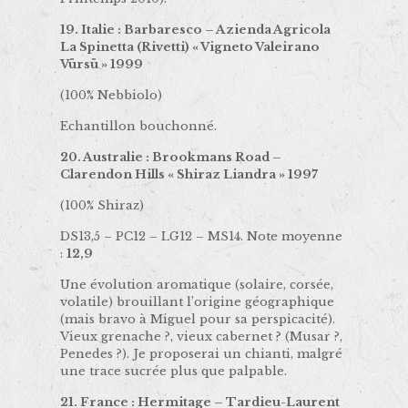
19. Italie : Barbaresco – Azienda Agricola
La Spinetta (Rivetti) « Vigneto Valeirano
Vürsü » 1999
(100% Nebbiolo)
Echantillon bouchonné.
20. Australie : Brookmans Road –
Clarendon Hills « Shiraz Liandra » 1997
(100% Shiraz)
DS13,5 – PC12 – LG12 – MS14. Note moyenne
:
12,9
Une évolution aromatique (solaire, corsée,
volatile) brouillant l’origine géographique
(mais bravo à Miguel pour sa perspicacité).
Vieux grenache ?, vieux cabernet ? (Musar ?,
Penedes ?). Je proposerai un chianti, malgré
une trace sucrée plus que palpable.
21. France : Hermitage – Tardieu-Laurent