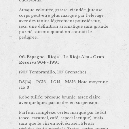
eucalyptus.
Attaque veloutée, grasse, viandée, juteuse ;
corps peut-être plus marqué par l’élevage,
avec des tanins légèrement poussiéreux,
secs, une définition aromatique sans grande
pureté, surtout quand on connait le
pedigree…
06. Espagne : Rioja – La Rioja Alta « Gran
Reserva 904 » 1995
(90% Tempranillo, 10% Grenache)
DS(14) – PC16 – LG15 – MS16. Note moyenne
:
15,3
Robe tuilée, presque brunie, assez claire,
avec quelques particules en suspension.
Parfum complexe, certes marqué par le fût
(coco, caramel, café, aspect lactique), mais
sans que le vin en soit écrasé… Fleurs
séchées, fruits macérés (fraise, cerise, noyau,