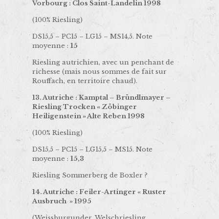
Vorbourg : Clos Saint-Landelin 1998
(100% Riesling)
DS15,5 – PC15 – LG15 – MS14,5. Note
moyenne :
15
Riesling autrichien, avec un penchant de
richesse (mais nous sommes de fait sur
Rouffach, en territoire chaud).
13. Autriche : Kamptal – Bründlmayer –
Riesling Trocken « Zöbinger
Heiligenstein » Alte Reben 1998
(100% Riesling)
DS15,5 – PC15 – LG15,5 – MS15. Note
moyenne :
15,3
Riesling Sommerberg de Boxler ?
14. Autriche : Feiler-Artinger « Ruster
Ausbruch » 1995
(Weissburgunder, Welschriesling,