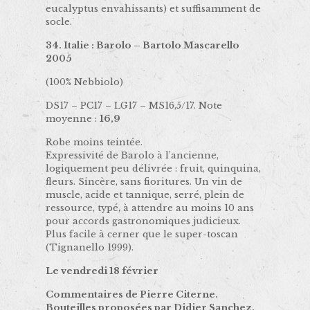
eucalyptus envahissants) et suffisamment de
socle.
34. Italie : Barolo – Bartolo Mascarello
2005
(100% Nebbiolo)
DS17 – PC17 – LG17 – MS16,5/17. Note
moyenne :
16,9
Robe moins teintée.
Expressivité de Barolo à l’ancienne,
logiquement peu délivrée : fruit, quinquina,
fleurs. Sincère, sans fioritures. Un vin de
muscle, acide et tannique, serré, plein de
ressource, typé, à attendre au moins 10 ans
pour accords gastronomiques judicieux.
Plus facile à cerner que le super-toscan
(Tignanello 1999).
Le vendredi 18 février
Commentaires de Pierre Citerne.
Bouteilles proposées par Didier Sanchez.