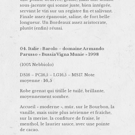
sous-jacente qui sonne juste, bien intégrée,
servant le vin sur un registre fin et salivant.
Finale assez épanouie, saline, de fort belle
longueur. Un Bordeaux assez aristocrate,
plutôt (enfin) réussi.
04. Italie : Barolo – domaine Armando
Parusso « Bussia Vigna Munie » 1998
(100% Nebbiolo)
DS16 – PC16,5 – LG16,5 – MS17. Note
moyenne :
16,5
Robe grenat qui titille le tuilé, brillante,
moyennement sombre.
Accueil « moderne », mûr, sur le Bourbon, la
vanille, mais suite plus aérienne et fraîche,
sur la merise, la confiture de fraise, le
menthol, le laurier sauce, avec une pointe
de cacao.