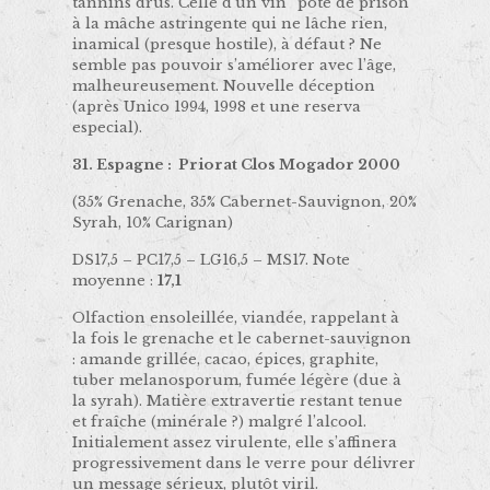
tannins drus. Celle d’un vin “pote de prison”
à la mâche astringente qui ne lâche rien,
inamical (presque hostile), à défaut ? Ne
semble pas pouvoir s’améliorer avec l’âge,
malheureusement. Nouvelle déception
(après Unico 1994, 1998 et une reserva
especial).
31. Espagne : Priorat Clos Mogador 2000
(35% Grenache, 35% Cabernet-Sauvignon, 20%
Syrah, 10% Carignan)
DS17,5 – PC17,5 – LG16,5 – MS17. Note
moyenne :
17,1
Olfaction ensoleillée, viandée, rappelant à
la fois le grenache et le cabernet-sauvignon
: amande grillée, cacao, épices, graphite,
tuber melanosporum, fumée légère (due à
la syrah). Matière extravertie restant tenue
et fraîche (minérale ?) malgré l’alcool.
Initialement assez virulente, elle s’affinera
progressivement dans le verre pour délivrer
un message sérieux, plutôt viril.