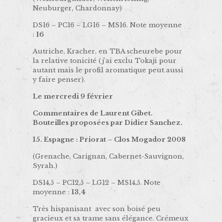
Neuburger, Chardonnay)
DS16 – PC16 – LG16 – MS16. Note moyenne
:
16
Autriche, Kracher, en TBA scheurebe pour
la relative tonicité (j’ai exclu Tokaji pour
autant mais le profil aromatique peut aussi
y faire penser).
Le mercredi 9 février
Commentaires de Laurent Gibet.
Bouteilles proposées par Didier Sanchez.
15. Espagne : Priorat – Clos Mogador 2008
(Grenache, Carignan, Cabernet-Sauvignon,
Syrah.)
DS14,5 – PC12,5 – LG12 – MS14,5. Note
moyenne :
13,4
Très hispanisant avec son boisé peu
gracieux et sa trame sans élégance. Crémeux