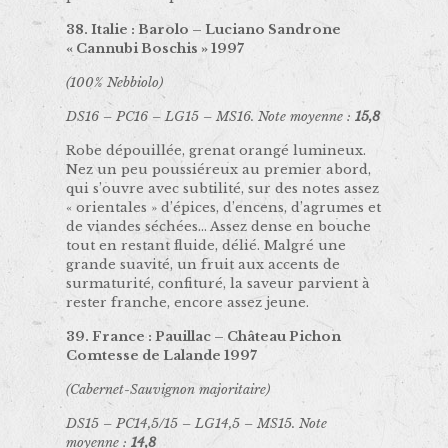
38. Italie : Barolo – Luciano Sandrone
« Cannubi Boschis » 1997
(100% Nebbiolo)
DS16 – PC16 – LG15 – MS16. Note moyenne :
15,8
Robe dépouillée, grenat orangé lumineux.
Nez un peu poussiéreux au premier abord,
qui s’ouvre avec subtilité, sur des notes assez
« orientales » d’épices, d’encens, d’agrumes et
de viandes séchées… Assez dense en bouche
tout en restant fluide, délié. Malgré une
grande suavité, un fruit aux accents de
surmaturité, confituré, la saveur parvient à
rester franche, encore assez jeune.
39. France : Pauillac – Château Pichon
Comtesse de Lalande 1997
(Cabernet-Sauvignon majoritaire)
DS15 – PC14,5/15 – LG14,5 – MS15. Note
moyenne :
14,8