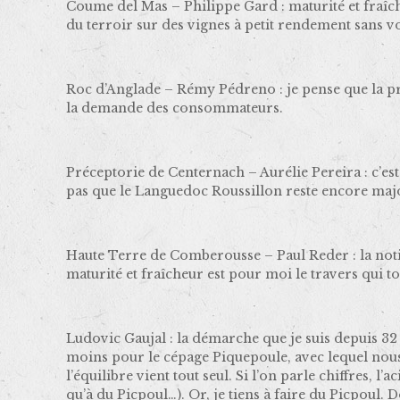
Coume del Mas – Philippe Gard : maturité et fraîch
du terroir sur des vignes à petit rendement sans v
Roc d’Anglade – Rémy Pédreno : je pense que la pr
la demande des consommateurs.
Préceptorie de Centernach – Aurélie Pereira : c’es
pas que le Languedoc Roussillon reste encore majo
Haute Terre de Comberousse – Paul Reder : la noti
maturité et fraîcheur est pour moi le travers qui to
Ludovic Gaujal : la démarche que je suis depuis 32 a
moins pour le cépage Piquepoule, avec lequel nous 
l’équilibre vient tout seul. Si l’on parle chiffres, 
qu’à du Picpoul…). Or, je tiens à faire du Picpoul. 