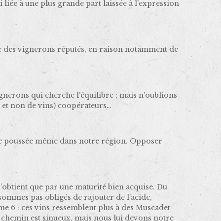
liée à une plus grande part laissée à l’expression
ge des vignerons réputés, en raison notamment de
gnerons qui cherche l’équilibre ; mais n’oublions
n et non de vins) coopérateurs…
 que poussée même dans notre région. Opposer
 s’obtient que par une maturité bien acquise. Du
sommes pas obligés de rajouter de l’acide,
 même 6 : ces vins ressemblent plus à des Muscadet
 Le chemin est sinueux, mais nous lui devons notre