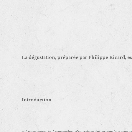
La dégustation, préparée par Philippe Ricard, e
Introduction
« Longtemps, le Languedoc-Roussillon fut assimilé à une régi