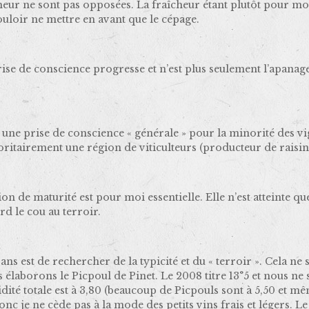
eur ne sont pas opposées. La fraîcheur étant plutôt pour moi 
ouloir ne mettre en avant que le cépage.
ise de conscience progresse et n’est plus seulement l’apana
t une prise de conscience « générale » pour la minorité des vi
ritairement une région de viticulteurs (producteur de raisi
on de maturité est pour moi essentielle. Elle n’est atteinte
rd le cou au terroir.
ns est de rechercher de la typicité et du « terroir ». Cela ne
élaborons le Picpoul de Pinet. Le 2008 titre 13°5 et nous ne 
l’acidité totale est à 3,80 (beaucoup de Picpouls sont à 5,50 et
Donc je ne cède pas à la mode des petits vins frais et légers.