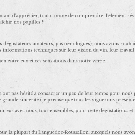
tant d’apprécier, tout comme de comprendre, l’élément révéla
aîchir nos papilles ?
s dégustateurs amateurs, pas oenologues), nous avons souha
 informations techniques sur leur vision du vin, leur travail
en entre eux et ces sensations dans notre verre…
n’ont pas hésité à consacrer un peu de leur temps pour nous p
e grande sincérité (je précise que tous les vignerons présentés 
avoir eus avec nous, tous ensembles, pour cette dégustation… et
our la plupart du Languedoc-Roussillon, auxquels nous avons