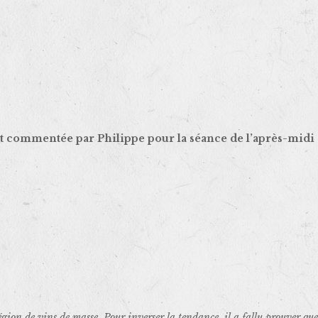
st commentée par Philippe pour la séance de l’après-midi e
on de vins de masse. Pour inverser la tendance, il a fallu prouver que l