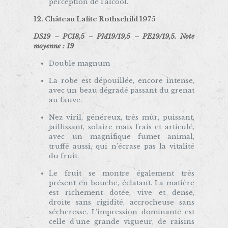
perception de l’alcool.
12. Château Lafite Rothschild 1975
DS19 – PC18,5 – PM19/19,5 – PE19/19,5. Note
moyenne : 19
Double magnum
La robe est dépouillée, encore intense,
avec un beau dégradé passant du grenat
au fauve.
Nez viril, généreux, très mûr, puissant,
jaillissant, solaire mais frais et articulé,
avec un magnifique fumet animal,
truffé aussi, qui n’écrase pas la vitalité
du fruit.
Le fruit se montre également très
présent en bouche, éclatant. La matière
est richement dotée, vive et dense,
droite sans rigidité, accrocheuse sans
sécheresse. L’impression dominante est
celle d’une grande vigueur, de raisins