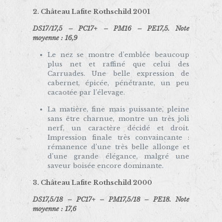
2. Château Lafite Rothschild 2001
DS17/17,5 – PC17+ – PM16 – PE17,5. Note
moyenne : 16,9
Le nez se montre d’emblée beaucoup
plus net et raffiné que celui des
Carruades. Une belle expression de
cabernet, épicée, pénétrante, un peu
cacaotée par l’élevage.
La matière, fine mais puissante, pleine
sans être charnue, montre un très joli
nerf, un caractère décidé et droit.
Impression finale très convaincante :
rémanence d’une très belle allonge et
d’une grande élégance, malgré une
saveur boisée encore dominante.
3. Château Lafite Rothschild 2000
DS17,5/18 – PC17+ – PM17,5/18 – PE18. Note
moyenne : 17,6