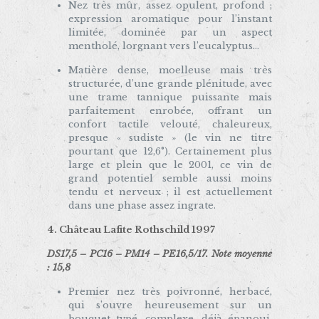
Nez très mûr, assez opulent, profond ;
expression aromatique pour l’instant
limitée, dominée par un aspect
mentholé, lorgnant vers l’eucalyptus…
Matière dense, moelleuse mais très
structurée, d’une grande plénitude, avec
une trame tannique puissante mais
parfaitement enrobée, offrant un
confort tactile velouté, chaleureux,
presque « sudiste » (le vin ne titre
pourtant que 12,6°). Certainement plus
large et plein que le 2001, ce vin de
grand potentiel semble aussi moins
tendu et nerveux ; il est actuellement
dans une phase assez ingrate.
4. Château Lafite Rothschild 1997
DS17,5 – PC16 – PM14 – PE16,5/17. Note moyenne
: 15,8
Premier nez très poivronné, herbacé,
qui s’ouvre heureusement sur un
bouquet typé, complexe, déjà épanoui,