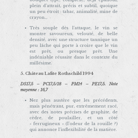
plein d’attrait, précis et subtil, quoique
un peu étroit : tabac, animalité, mine de
crayon…
Très souple dès l’attaque, le vin se
montre savoureux, velouté, de belle
densité, avec une structure tannique un
peu lâche qui porte à croire que le vin
est prêt, ou presque prêt. Une
indéniable réussite dans le contexte du
millésime.
5. Château Lafite Rothschild 1994
DS17,5 – PC17,5/18 – PM14 – PE17,5. Note
moyenne : 16,7
Nez plus austère que les précédents,
mais pénétrant, pur, extrêmement racé,
avec des notes précises de graphite, de
cèdre, de poulailler, et un côté
« ferrugineux » (l’odeur de la rouille ?)
qui annonce l’inflexibilité de la matière.