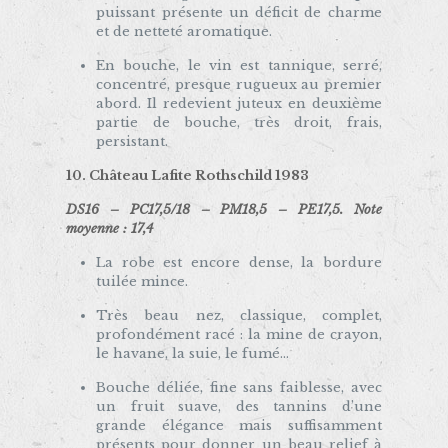
puissant présente un déficit de charme
et de netteté aromatique.
En bouche, le vin est tannique, serré,
concentré, presque rugueux au premier
abord. Il redevient juteux en deuxième
partie de bouche, très droit, frais,
persistant.
10. Château Lafite Rothschild 1983
DS16 – PC17,5/18 – PM18,5 – PE17,5. Note
moyenne : 17,4
La robe est encore dense, la bordure
tuilée mince.
Très beau nez, classique, complet,
profondément racé : la mine de crayon,
le havane, la suie, le fumé…
Bouche déliée, fine sans faiblesse, avec
un fruit suave, des tannins d’une
grande élégance mais suffisamment
présents pour donner un beau relief à