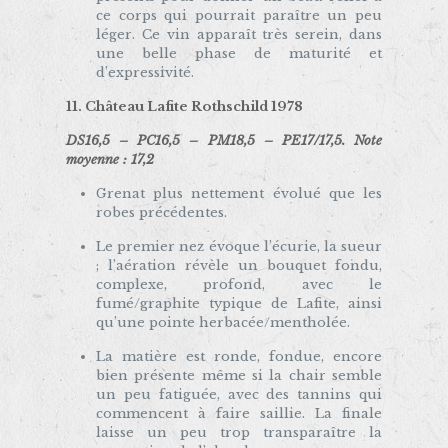
ce corps qui pourrait paraître un peu
léger. Ce vin apparaît très serein, dans
une belle phase de maturité et
d’expressivité.
11. Château Lafite Rothschild 1978
DS16,5 – PC16,5 – PM18,5 – PE17/17,5. Note
moyenne : 17,2
Grenat plus nettement évolué que les
robes précédentes.
Le premier nez évoque l’écurie, la sueur
; l’aération révèle un bouquet fondu,
complexe, profond, avec le
fumé/graphite typique de Lafite, ainsi
qu’une pointe herbacée/mentholée.
La matière est ronde, fondue, encore
bien présente même si la chair semble
un peu fatiguée, avec des tannins qui
commencent à faire saillie. La finale
laisse un peu trop transparaître la