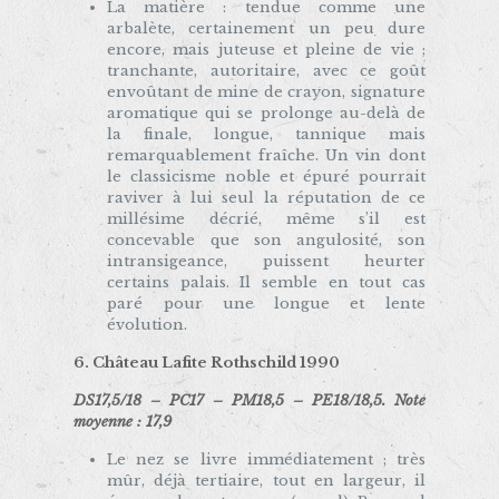
La matière : tendue comme une
arbalète, certainement un peu dure
encore, mais juteuse et pleine de vie ;
tranchante, autoritaire, avec ce goût
envoûtant de mine de crayon, signature
aromatique qui se prolonge au-delà de
la finale, longue, tannique mais
remarquablement fraîche. Un vin dont
le classicisme noble et épuré pourrait
raviver à lui seul la réputation de ce
millésime décrié, même s’il est
concevable que son angulosité, son
intransigeance, puissent heurter
certains palais. Il semble en tout cas
paré pour une longue et lente
évolution.
6. Château Lafite Rothschild 1990
DS17,5/18 – PC17 – PM18,5 – PE18/18,5. Note
moyenne : 17,9
Le nez se livre immédiatement ; très
mûr, déjà tertiaire, tout en largeur, il