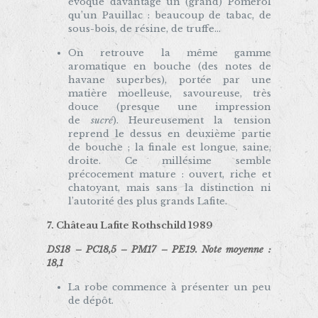
évoque davantage un (grand) Pomerol
qu’un Pauillac : beaucoup de tabac, de
sous-bois, de résine, de truffe…
On retrouve la même gamme
aromatique en bouche (des notes de
havane superbes), portée par une
matière moelleuse, savoureuse, très
douce (presque une impression
de
sucré
). Heureusement la tension
reprend le dessus en deuxième partie
de bouche ; la finale est longue, saine,
droite. Ce millésime semble
précocement mature : ouvert, riche et
chatoyant, mais sans la distinction ni
l’autorité des plus grands Lafite.
7. Château Lafite Rothschild 1989
DS18 – PC18,5 – PM17 – PE19. Note moyenne :
18,1
La robe commence à présenter un peu
de dépôt.