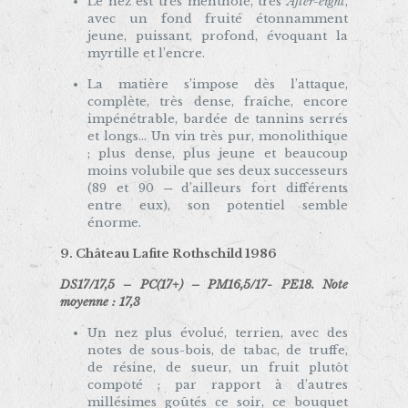
Le nez est très mentholé, très
After-eight
,
avec un fond fruité étonnamment
jeune, puissant, profond, évoquant la
myrtille et l’encre.
La matière s’impose dès l’attaque,
complète, très dense, fraîche, encore
impénétrable, bardée de tannins serrés
et longs… Un vin très pur, monolithique
; plus dense, plus jeune et beaucoup
moins volubile que ses deux successeurs
(89 et 90 ─ d’ailleurs fort différents
entre eux), son potentiel semble
énorme.
9. Château Lafite Rothschild 1986
DS17/17,5 – PC(17+) – PM16,5/17- PE18. Note
moyenne : 17,3
Un nez plus évolué, terrien, avec des
notes de sous-bois, de tabac, de truffe,
de résine, de sueur, un fruit plutôt
compoté ; par rapport à d’autres
millésimes goûtés ce soir, ce bouquet