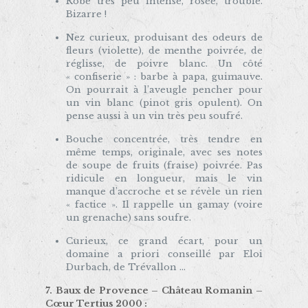
Robe très peu intense, rosée, trouble.
Bizarre !
Nez curieux, produisant des odeurs de
fleurs (violette), de menthe poivrée, de
réglisse, de poivre blanc. Un côté
« confiserie » : barbe à papa, guimauve.
On pourrait à l’aveugle pencher pour
un vin blanc (pinot gris opulent). On
pense aussi à un vin très peu soufré.
Bouche concentrée, très tendre en
même temps, originale, avec ses notes
de soupe de fruits (fraise) poivrée. Pas
ridicule en longueur, mais le vin
manque d’accroche et se révèle un rien
« factice ». Il rappelle un gamay (voire
un grenache) sans soufre.
Curieux, ce grand écart, pour un
domaine a priori conseillé par Eloi
Durbach, de Trévallon …
7. Baux de Provence – Château Romanin –
Cœur Tertius 2000 :