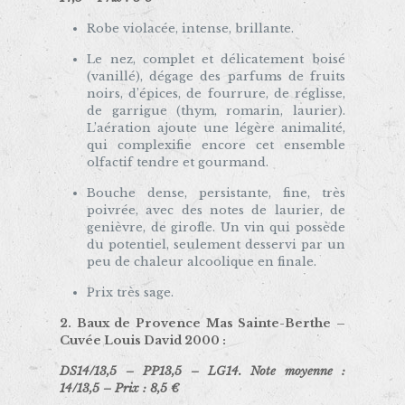
Robe violacée, intense, brillante.
Le nez, complet et délicatement boisé
(vanillé), dégage des parfums de fruits
noirs, d’épices, de fourrure, de réglisse,
de garrigue (thym, romarin, laurier).
L’aération ajoute une légère animalité,
qui complexifie encore cet ensemble
olfactif tendre et gourmand.
Bouche dense, persistante, fine, très
poivrée, avec des notes de laurier, de
genièvre, de girofle. Un vin qui possède
du potentiel, seulement desservi par un
peu de chaleur alcoolique en finale.
Prix très sage.
2. Baux de Provence Mas Sainte-Berthe –
Cuvée Louis David 2000 :
DS14/13,5 – PP13,5 – LG14. Note moyenne :
14/13,5 – Prix : 8,5 €