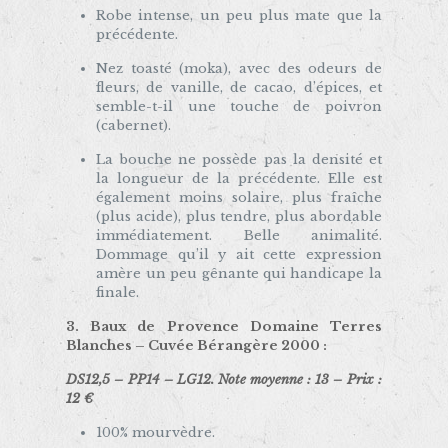
Robe intense, un peu plus mate que la
précédente.
Nez toasté (moka), avec des odeurs de
fleurs, de vanille, de cacao, d’épices, et
semble-t-il une touche de poivron
(cabernet).
La bouche ne possède pas la densité et
la longueur de la précédente. Elle est
également moins solaire, plus fraîche
(plus acide), plus tendre, plus abordable
immédiatement. Belle animalité.
Dommage qu’il y ait cette expression
amère un peu gênante qui handicape la
finale.
3. Baux de Provence Domaine Terres
Blanches – Cuvée Bérangère 2000 :
DS12,5 – PP14 – LG12. Note moyenne : 13 – Prix :
12 €
100% mourvèdre.