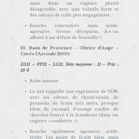
mais dans un registre plutôt
désagréable, avec une volatile forte et
des odeurs de colle peu engageantes.
Bouche concentrée, mais acide,
agressive. Grosse déception. A-t-on
affaire à un défaut de bouteille ?
10
.
Baux de Provence – Olivier d’Auge –
Cuvée l’Arcoule 2000
:
DS11 – PP12 – LG11. Note moyenne : 11 – Prix :
10 €
Robe intense.
Le nez rappelle une expression de VDN,
avec ses odeurs de rhum/raisin, de
pruneau, de fruits très mûrs, presque
blets, de caramel, d’orange confite, de
chocolat fourré à la framboise (dans un
registre « confiserie »).
Bouche également agressive, acide,
sèche. Les goûts de fruits blets, mais