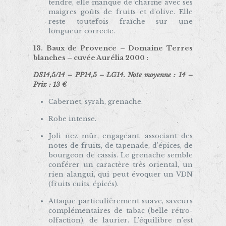
tendre, elle manque de charme avec ses
maigres goûts de fruits et d’olive. Elle
reste toutefois fraîche sur une
longueur correcte.
13. Baux de Provence – Domaine Terres
blanches – cuvée Aurélia 2000 :
DS14,5/14 – PP14,5 – LG14. Note moyenne : 14 –
Prix : 13 €
Cabernet, syrah, grenache.
Robe intense.
Joli nez mûr, engageant, associant des
notes de fruits, de tapenade, d’épices, de
bourgeon de cassis. Le grenache semble
conférer un caractère très oriental, un
rien alangui, qui peut évoquer un VDN
(fruits cuits, épicés).
Attaque particulièrement suave, saveurs
complémentaires de tabac (belle rétro-
olfaction), de laurier. L’équilibre n’est