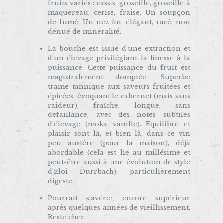
fruits variés : cassis, groseille, groseille à
maquereau, cerise, fraise. Un soupçon
de fumé. Un nez fin, élégant, racé, non
dénué de minéralité.
La bouche est issue d’une extraction et
d’un élevage privilégiant la finesse à la
puissance. Cette puissance du fruit est
magistralement domptée. Superbe
trame tannique aux saveurs fruitées et
épicées, évoquant le cabernet (mais sans
raideur), fraîche, longue, sans
défaillance, avec des notes subtiles
d’élevage (moka, vanille). Equilibre et
plaisir sont là, et bien là, dans ce vin
peu austère (pour la maison), déjà
abordable (cela est lié au millésime et
peut-être aussi à une évolution de style
d’Eloi Durrbach), particulièrement
digeste.
Pourrait s’avérer encore supérieur
après quelques années de vieillissement.
Reste cher.