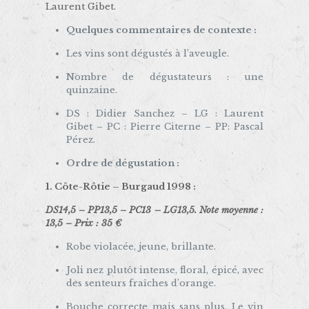
Laurent Gibet.
Quelques commentaires de contexte :
Les vins sont dégustés à l’aveugle.
Nombre de dégustateurs : une
quinzaine.
DS : Didier Sanchez – LG : Laurent
Gibet – PC : Pierre Citerne – PP: Pascal
Pérez.
Ordre de dégustation :
1. Côte-Rôtie –
Burgaud 1998
:
DS14,5 – PP13,5 – PC13 – LG13,5. Note moyenne :
13,5 – Prix : 35 €
Robe violacée, jeune, brillante.
Joli nez plutôt intense, floral, épicé, avec
des senteurs fraîches d’orange.
Bouche correcte mais sans plus. Le vin