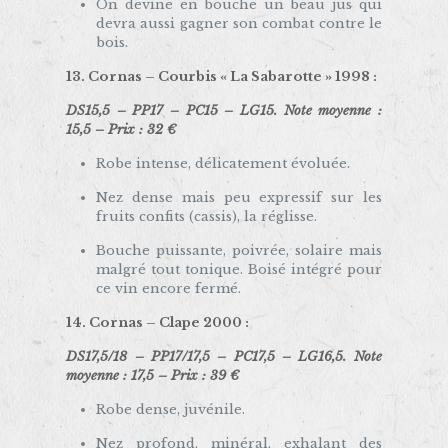
On devine en bouche un beau jus qui
devra aussi gagner son combat contre le
bois.
13. Cornas –
Courbis « La Sabarotte » 1998
:
DS15,5 – PP17 – PC15 – LG15. Note moyenne :
15,5 – Prix : 32 €
Robe intense, délicatement évoluée.
Nez dense mais peu expressif sur les
fruits confits (cassis), la réglisse.
Bouche puissante, poivrée, solaire mais
malgré tout tonique. Boisé intégré pour
ce vin encore fermé.
14. Cornas –
Clape 2000
:
DS17,5/18 – PP17/17,5 – PC17,5 – LG16,5. Note
moyenne : 17,5 – Prix : 39 €
Robe dense, juvénile.
Nez profond, minéral, exhalant des