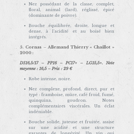
Nez possédant de la classe, complet,
floral, animal (lard), réglissé, épicé
(dominante de poivre).
Bouche équilibrée, droite, longue et
dense, à l’acidité et au boisé bien
intégrés.
5. Cornas –
Allemand Thierry « Chaillot »
2000
:
DS16,5/17 – PP16 – PC17+ – LG15,5+.
Note
moyenne : 16,5 – Prix : 29 €
Robe intense, noire.
Nez complexe, profond, direct, pur et
typé : framboise, mûre, café froid, fumé,
quinquina, goudron. Notes
complémentaires viscérales. Un éclat
indéniable.
Bouche solide, juteuse et fruitée, assise
sur une acidité et une structure
garantes de longévité. Un vin qui