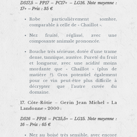
DS17,5 – PP17 – PC17+ – LG16.
Note moyenne :
17+ – Prix : 35 €
Robe particulièrement sombre,
comparable à celle de « Chaillot ».
Nez fruité, réglissé, avec une
composante animale prononcée.
Bouche très sérieuse, dotée d’une trame
dense, tannique, austère. Pureté du fruit
et longueur, avec une acidité moins
mordante que « Chaillot » (plus de
matière ?). Gros potentiel également
pour ce vin peut-être plus difficile à
décrypter que l’autre cuvée du
domaine.
17. Côte-Rôtie –
Gerin Jean Michel « La
Landonne » 2000
:
DS16 – PP16 – PC15,5+ – LG15. Note moyenne :
16 – Prix : 65 €
Nez au boisé très sensible, avec encore