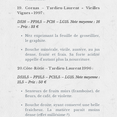
19. Cornas –
Tardieu-Laurent « Vieilles
Vignes » 1997
:
DS16 – PP16,5 – PC16 – LG15. Note moyenne : 16
– Prix : 33 €
Nez exprimant la feuille de groseillier,
le graphite.
Bouche minérale, virile, austère, au jus
dense, fruité et frais. Sa forte acidité
appelle d’autant plus la nourriture.
20.
Côte-Rôtie –
Tardieu-Laurent 1996
:
DS15,5 – PP15,5 – PC15,5 – LG15. Note moyenne :
15,5 – Prix : 50 €
Senteurs de fruits mûrs (framboise), de
fleurs, de café, de violette.
Bouche droite, ayant conservé une belle
fraîcheur. La matière paraît moins
dense (effet millésime ?).