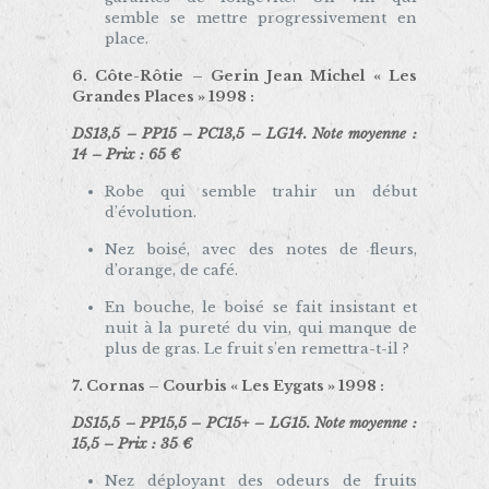
semble se mettre progressivement en
place.
6. Côte-Rôtie –
Gerin Jean Michel « Les
Grandes Places » 1998
:
DS13,5 – PP15 – PC13,5 – LG14. Note moyenne :
14 – Prix : 65 €
Robe qui semble trahir un début
d’évolution.
Nez boisé, avec des notes de fleurs,
d’orange, de café.
En bouche, le boisé se fait insistant et
nuit à la pureté du vin, qui manque de
plus de gras. Le fruit s’en remettra-t-il ?
7. Cornas –
Courbis « Les Eygats » 1998
:
DS15,5 – PP15,5 – PC15+ – LG15. Note moyenne :
15,5 – Prix : 35 €
Nez déployant des odeurs de fruits