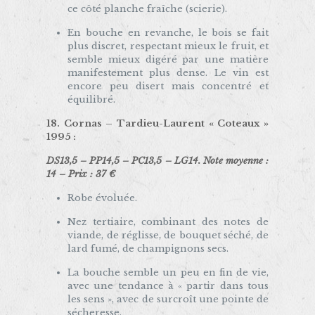
ce côté planche fraîche (scierie).
En bouche en revanche, le bois se fait
plus discret, respectant mieux le fruit, et
semble mieux digéré par une matière
manifestement plus dense. Le vin est
encore peu disert mais concentré et
équilibré.
18. Cornas –
Tardieu-Laurent « Coteaux »
1995
:
DS13,5 – PP14,5 – PC13,5 – LG14. Note moyenne :
14 – Prix : 37 €
Robe évoluée.
Nez tertiaire, combinant des notes de
viande, de réglisse, de bouquet séché, de
lard fumé, de champignons secs.
La bouche semble un peu en fin de vie,
avec une tendance à « partir dans tous
les sens », avec de surcroît une pointe de
sécheresse.