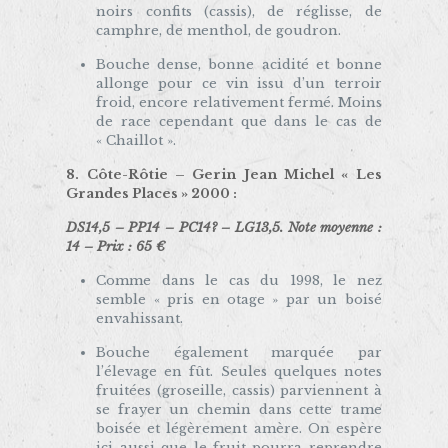
noirs confits (cassis), de réglisse, de
camphre, de menthol, de goudron.
Bouche dense, bonne acidité et bonne
allonge pour ce vin issu d’un terroir
froid, encore relativement fermé. Moins
de race cependant que dans le cas de
« Chaillot ».
8. Côte-Rôtie –
Gerin Jean Michel « Les
Grandes Places » 2000
:
DS14,5 – PP14 – PC14? – LG13,5. Note moyenne :
14 – Prix : 65 €
Comme dans le cas du 1998, le nez
semble « pris en otage » par un boisé
envahissant.
Bouche également marquée par
l’élevage en fût. Seules quelques notes
fruitées (groseille, cassis) parviennent à
se frayer un chemin dans cette trame
boisée et légèrement amère. On espère
ici aussi que le fruit pourra reprendre