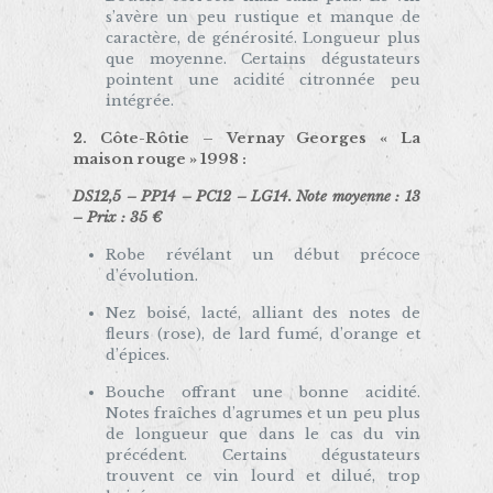
s’avère un peu rustique et manque de
caractère, de générosité. Longueur plus
que moyenne. Certains dégustateurs
pointent une acidité citronnée peu
intégrée.
2. Côte-Rôtie –
Vernay Georges « La
maison rouge » 1998
:
DS12,5 – PP14 – PC12 – LG14. Note moyenne : 13
– Prix : 35 €
Robe révélant un début précoce
d’évolution.
Nez boisé, lacté, alliant des notes de
fleurs (rose), de lard fumé, d’orange et
d’épices.
Bouche offrant une bonne acidité.
Notes fraîches d’agrumes et un peu plus
de longueur que dans le cas du vin
précédent. Certains dégustateurs
trouvent ce vin lourd et dilué, trop