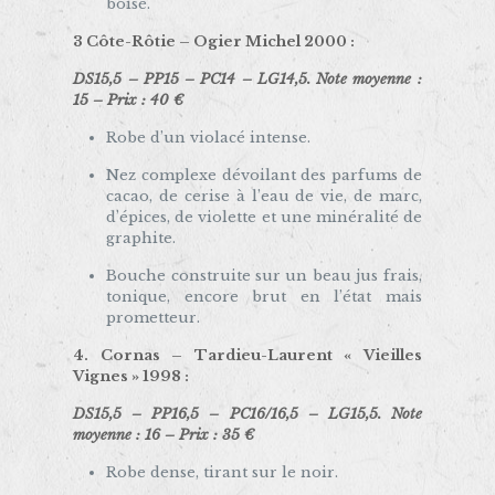
boisé.
3 Côte-Rôtie –
Ogier Michel
2000 :
DS15,5 – PP15 – PC14 – LG14,5. Note moyenne :
15 – Prix : 40 €
Robe d’un violacé intense.
Nez complexe dévoilant des parfums de
cacao, de cerise à l’eau de vie, de marc,
d’épices, de violette et une minéralité de
graphite.
Bouche construite sur un beau jus frais,
tonique, encore brut en l’état mais
prometteur.
4. Cornas –
Tardieu-Laurent « Vieilles
Vignes » 1998
:
DS15,5 – PP16,5 – PC16/16,5 – LG15,5. Note
moyenne : 16 – Prix : 35 €
Robe dense, tirant sur le noir.