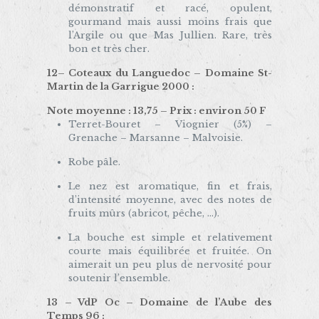
démonstratif et racé, opulent,
gourmand mais aussi moins frais que
l’Argile ou que Mas Jullien. Rare, très
bon et très cher.
12– Coteaux du Languedoc – Domaine St-
Martin de la Garrigue 2000 :
Note moyenne : 13,75 – Prix : environ 50 F
Terret-Bouret – Viognier (5%) –
Grenache – Marsanne – Malvoisie.
Robe pâle.
Le nez est aromatique, fin et frais,
d’intensité moyenne, avec des notes de
fruits mûrs (abricot, pêche, …).
La bouche est simple et relativement
courte mais équilibrée et fruitée. On
aimerait un peu plus de nervosité pour
soutenir l’ensemble.
13 – VdP Oc – Domaine de l’Aube des
Temps 96 :