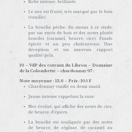
Robe intense, brillante.
Le nez est fruité, très marqué par le bois
(vanille)
La bouche pêche, du moins à ce stade,
par un excès de bois et des notes plutôt
lourdes (caramel, beurre, cire). Finale
épicée et un peu chaleureuse. Une
déception et un mauvais rapport
qualité/prix.
10 – VdP des coteaux du Libron – Domaine
de la Colombette – chardonnay 97 :
Note moyenne : 13,6 – Prix : 105 F
Chardonnay vinifié en demi-muid.
Jaune intense rappelant la suze.
Nez évolué, qui affiche des notes de cire,
de beurre, d’épices.
La bouche est soulignée par des notes
de beurre, de réglisse, de caramel au