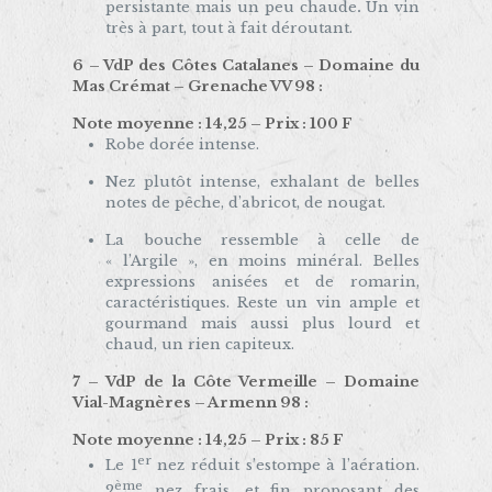
persistante mais un peu chaude
.
Un vin
très à part, tout à fait déroutant.
6 – VdP des Côtes Catalanes – Domaine du
Mas Crémat – Grenache VV 98 :
Note moyenne : 14,25 – Prix : 100 F
Robe dorée intense.
Nez plutôt intense, exhalant de belles
notes de pêche, d’abricot, de nougat.
La bouche ressemble à celle de
« l’Argile », en moins minéral. Belles
expressions anisées et de romarin,
caractéristiques. Reste un vin ample et
gourmand mais aussi plus lourd et
chaud, un rien capiteux.
7 – VdP de la Côte Vermeille – Domaine
Vial-Magnères – Armenn 98 :
Note moyenne : 14,25 – Prix : 85 F
er
Le 1
nez réduit s’estompe à l’aération.
ème
2
nez frais, et fin proposant des