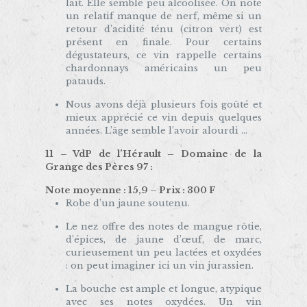
lait. Elle semble peu alcoolisée. On note
un relatif manque de nerf, même si un
retour d’acidité ténu (citron vert) est
présent en finale. Pour certains
dégustateurs, ce vin rappelle certains
chardonnays américains un peu
patauds.
Nous avons déjà plusieurs fois goûté et
mieux apprécié ce vin depuis quelques
années. L’âge semble l’avoir alourdi …
11 – VdP de l’Hérault – Domaine de la
Grange des Pères 97 :
Note moyenne : 15,9 – Prix : 300 F
Robe d’un jaune soutenu.
Le nez offre des notes de mangue rôtie,
d’épices, de jaune d’œuf, de marc,
curieusement un peu lactées et oxydées
: on peut imaginer ici un vin jurassien.
La bouche est ample et longue, atypique
avec ses notes oxydées. Un vin