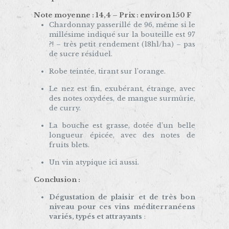
Note moyenne : 14,4 – Prix : environ 150 F
Chardonnay passerillé de 96, même si le
millésime indiqué sur la bouteille est 97
?! – très petit rendement (18hl/ha) – pas
de sucre résiduel.
Robe teintée, tirant sur l’orange.
Le nez est fin, exubérant, étrange, avec
des notes oxydées, de mangue surmûrie,
de curry.
La bouche est grasse, dotée d’un belle
longueur épicée, avec des notes de
fruits blets.
Un vin atypique ici aussi.
Conclusion :
Dégustation de plaisir et de très bon
niveau pour ces vins méditerranéens
variés, typés et attrayants
: