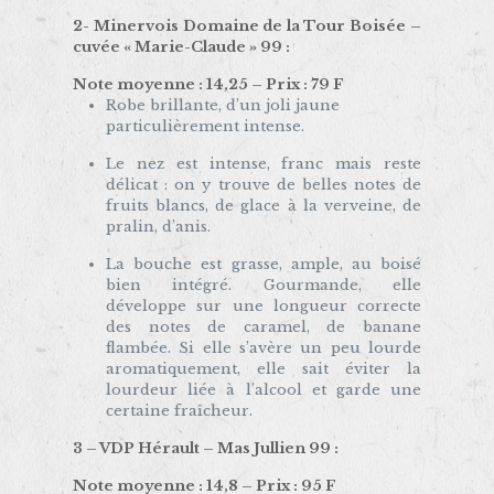
2- Minervois Domaine de la Tour Boisée –
cuvée « Marie-Claude » 99 :
Note moyenne : 14,25 – Prix : 79 F
Robe brillante, d’un joli jaune
particulièrement intense.
Le nez est intense, franc mais reste
délicat : on y trouve de belles notes de
fruits blancs, de glace à la verveine, de
pralin, d’anis.
La bouche est grasse, ample, au boisé
bien intégré. Gourmande, elle
développe sur une longueur correcte
des notes de caramel, de banane
flambée. Si elle s’avère un peu lourde
aromatiquement, elle sait éviter la
lourdeur liée à l’alcool et garde une
certaine fraîcheur.
3 – VDP Hérault – Mas Jullien 99 :
Note moyenne : 14,8 – Prix : 95 F