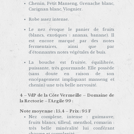
Chenin, Petit Manseng, Grenache blanc,
Carignan blanc, Viognier.
Robe assez intense.
Le nez évoque le panier de fruits
(blancs, exotiques : ananas, banane). Il
est encore marqué par des notes
fermentaires, ainsi que par
d’étonnantes notes végétales de buis.
La bouche est fruitée, équilibrée,
puissante, très gourmande. Elle possède
(sans doute en raison de son
encépagement impliquant manseng et
chenin) une très belle nervosité.
4 – VdP de la Côte Vermeille – Domaine de
la Rectorie – l’Argile 99 :
Note moyenne : 15,4 – Prix : 95 F
Nez complexe, intense : guimauve,
fruits blancs, tilleul, menthol, romarin :
très belle minéralité lui conférant
charme et complexité.