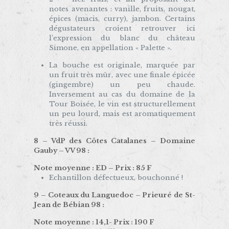
notes avenantes : vanille, fruits, nougat,
épices (macis, curry), jambon. Certains
dégustateurs croient retrouver ici
l’expression du blanc du château
Simone, en appellation « Palette ».
La bouche est originale, marquée par
un fruit très mûr, avec une finale épicée
(gingembre) un peu chaude.
Inversement au cas du domaine de la
Tour Boisée, le vin est structurellement
un peu lourd, mais est aromatiquement
très réussi.
8 – VdP des Côtes Catalanes – Domaine
Gauby – VV 98 :
Note moyenne : ED – Prix : 85 F
Echantillon défectueux, bouchonné !
9 – Coteaux du Languedoc – Prieuré de St-
Jean de Bébian 98 :
Note moyenne : 14,1- Prix : 190 F