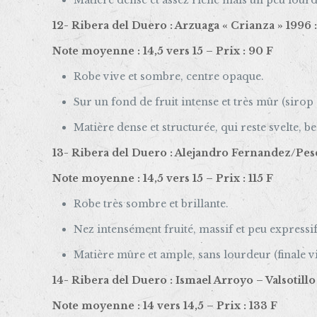
Matière dense et assez riche mais un peu lourde,
12- Ribera del Duero : Arzuaga « Crianza » 1996 
Note moyenne : 14,5 vers 15 – Prix : 90 F
Robe vive et sombre, centre opaque.
Sur un fond de fruit intense et très mûr (sirop 
Matière dense et structurée, qui reste svelte, b
13- Ribera del Duero : Alejandro Fernandez/Pes
Note moyenne : 14,5 vers 15 – Prix : 115 F
Robe très sombre et brillante.
Nez intensément fruité, massif et peu expressif
Matière mûre et ample, sans lourdeur (finale v
14- Ribera del Duero : Ismael Arroyo – Valsotillo
Note moyenne : 14 vers 14,5 – Prix : 133 F