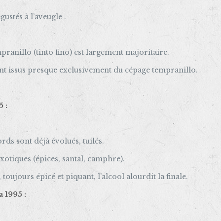
ustés à l’aveugle .
ranillo (tinto fino) est largement majoritaire.
sont issus presque exclusivement du cépage tempranillo.
5 :
rds sont déjà évolués, tuilés.
xotiques (épices, santal, camphre).
 toujours épicé et piquant, l’alcool alourdit la finale.
a 1995 :