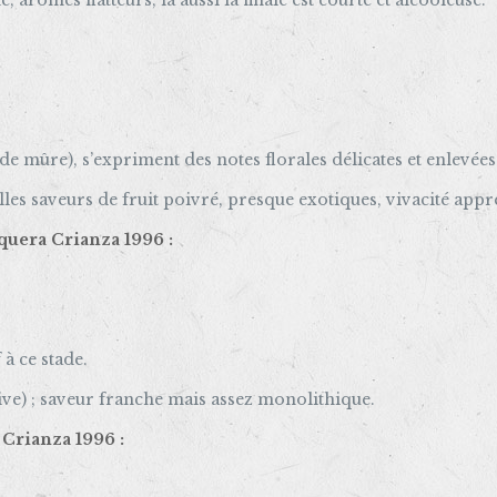
 arômes flatteurs, là aussi la finale est courte et alcooleuse.
:
de mûre), s’expriment des notes florales délicates et enlevées 
elles saveurs de fruit poivré, presque exotiques, vivacité appr
quera Crianza 1996 :
 à ce stade.
ive) ; saveur franche mais assez monolithique.
 Crianza 1996 :