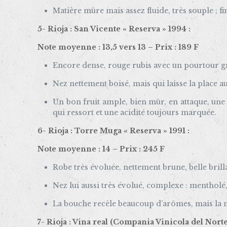
Matière mûre mais assez fluide, très souple ; f
5- Rioja : San Vicente « Reserva » 1994 :
Note moyenne : 13,5 vers 13 – Prix : 189 F
Encore dense, rouge rubis avec un pourtour g
Nez nettement boisé, mais qui laisse la place au
Un bon fruit ample, bien mûr, en attaque, une t
qui ressort et une acidité toujours marquée.
6- Rioja : Torre Muga « Reserva » 1991 :
Note moyenne : 14 – Prix : 245 F
Robe très évoluée, nettement brune, belle brill
Nez lui aussi très évolué, complexe : mentholé
La bouche recèle beaucoup d’arômes, mais la mat
7- Rioja : Vina real (Compania Vinicola del Nort