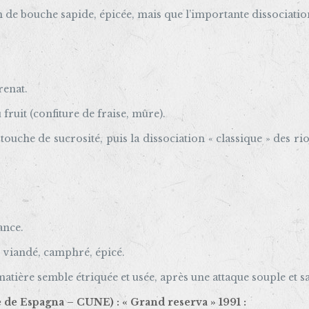
in de bouche sapide, épicée, mais que l’importante dissociation
renat.
 fruit (confiture de fraise, mûre).
ouche de sucrosité, puis la dissociation « classique » des rio
ance.
, viandé, camphré, épicé.
ière semble étriquée et usée, après une attaque souple et sapi
e de Espagna – CUNE) : « Grand reserva » 1991 :